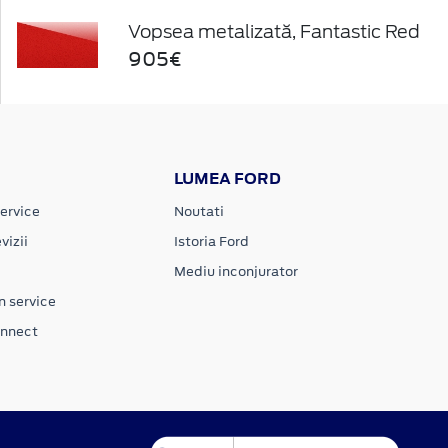
Vopsea metalizată, Fantastic Red
905€
LUMEA FORD
ervice
Noutati
vizii
Istoria Ford
Mediu inconjurator
n service
onnect