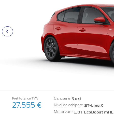
5 usi
Pret total cu TVA
Caroserie
27.555 €
ST-Line X
Nivel de echipare
1.0T EcoBoost mHEV
Motorizare