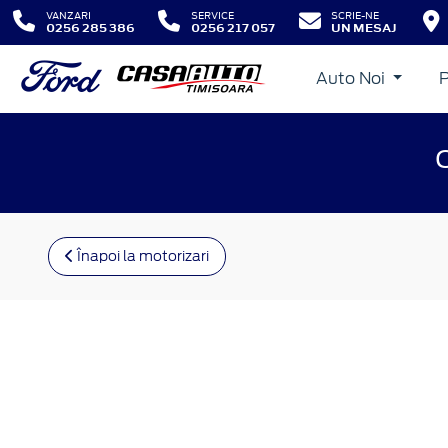
VANZARI
SERVICE
SCRIE-NE
0256 285 386
0256 217 057
UN MESAJ
Auto Noi
Înapoi la motorizari