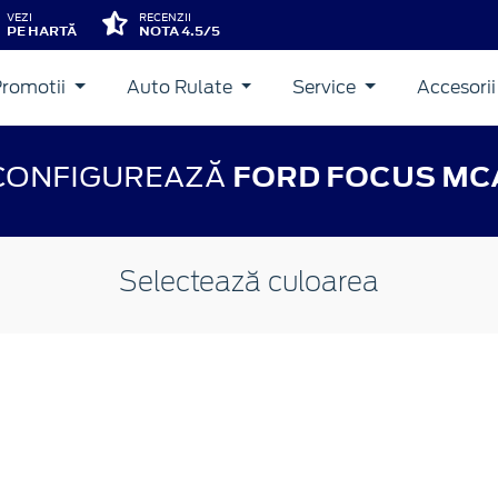
VEZI
RECENZII
PE HARTĂ
NOTA 4.5/5
Promotii
Auto Rulate
Service
Accesori
CONFIGUREAZĂ
FORD FOCUS MC
Selectează culoarea