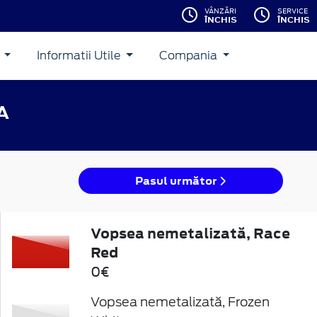
VÂNZĂRI
SERVICE
ÎNCHIS
ÎNCHIS
i
Informatii Utile
Compania
A
Pasul următor
Vopsea nemetalizată, Race
Red
0€
Vopsea nemetalizată, Frozen