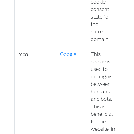
cookie
consent
state for
the
current
domain
rc::a
Google
This
Persi
cookie is
used to
distinguish
between
humans
and bots.
This is
beneficial
for the
website, in