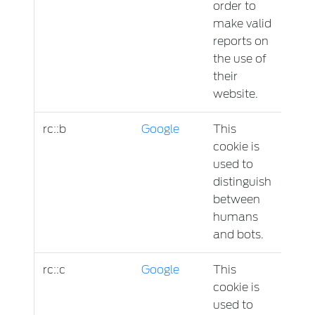
order to
make valid
reports on
the use of
their
website.
rc::b
Google
This
Sess
cookie is
used to
distinguish
between
humans
and bots.
rc::c
Google
This
Sess
cookie is
used to