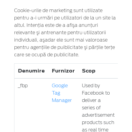
Cookie-urile de marketing sunt utilizate
pentru a-i urmări pe utilizatori de la un site la
altul. Intenţia este de a afişa anunţuri
relevante şi antrenante pentru utilizatorii
individuali, aşadar ele sunt mai valoroase
pentru agenţiile de puiblicitate şi părţile terţe
care se ocupă de publicitate.
Denumire
Furnizor
Scop
Exp
_fbp
Google
Used by
3 lun
Tag
Facebook to
Manager
deliver a
series of
advertisement
products such
as real time