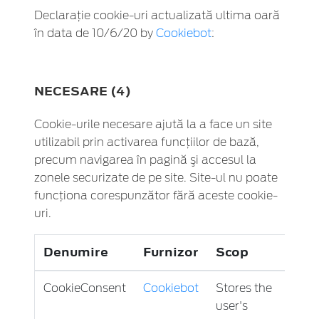
Declaraţie cookie-uri actualizată ultima oară
în data de 10/6/20 by
Cookiebot
:
NECESARE (4)
Cookie-urile necesare ajută la a face un site
utilizabil prin activarea funcţiilor de bază,
precum navigarea în pagină şi accesul la
zonele securizate de pe site. Site-ul nu poate
funcţiona corespunzător fără aceste cookie-
uri.
Denumire
Furnizor
Scop
Exp
CookieConsent
Cookiebot
Stores the
1 an
user's