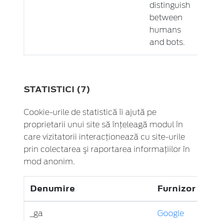
distinguish
between
humans
and bots.
STATISTICI (7)
Cookie-urile de statistică îi ajută pe
proprietarii unui site să înţeleagă modul în
care vizitatorii interacţionează cu site-urile
prin colectarea şi raportarea informaţiilor în
mod anonim.
Denumire
Furnizor
Sc
_ga
Google
Reg