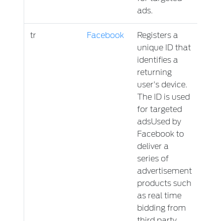
ads.
tr
Facebook
Registers a
Sess
unique ID that
identifies a
returning
user's device.
The ID is used
for targeted
adsUsed by
Facebook to
deliver a
series of
advertisement
products such
as real time
bidding from
third party