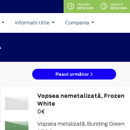
VÂNZĂRI
SERVICE
DESCHIS
DESCHIS
i
Informatii Utile
Compania
A
Pasul următor
Vopsea nemetalizată, Frozen
White
0€
Vopsea metalizată, Bursting Green