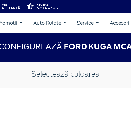
VEZI
RECENZII
PE HARTĂ
NOTA 4.5/5
Promotii
Auto Rulate
Service
Accesori
CONFIGUREAZĂ
FORD KUGA MC
Selectează culoarea