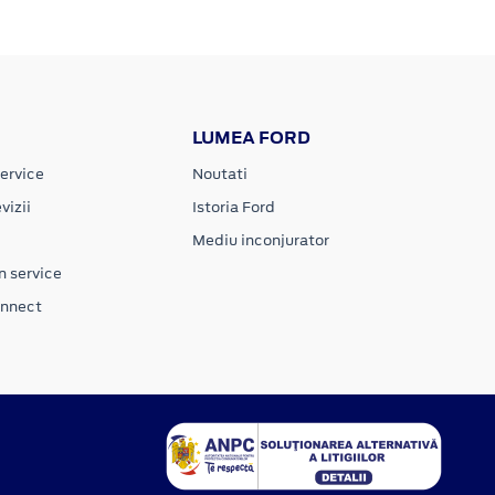
LUMEA FORD
ervice
Noutati
vizii
Istoria Ford
Mediu inconjurator
n service
onnect