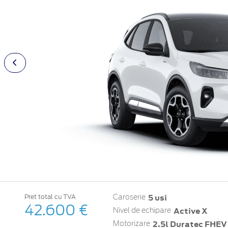
5 usi
Pret total cu TVA
Caroserie
42.600 €
Active X
Nivel de echipare
2.5l Duratec FHEV
Motorizare