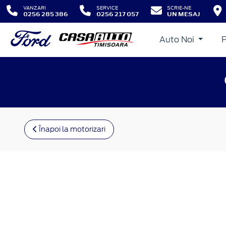
VANZARI
SERVICE
SCRIE-NE
0256 285 386
0256 217 057
UN MESAJ
Auto Noi
Înapoi la motorizari