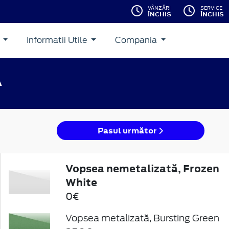
VÂNZĂRI
SERVICE
ÎNCHIS
ÎNCHIS
i
Informatii Utile
Compania
A
Pasul următor
Vopsea nemetalizată, Frozen
White
0€
Vopsea metalizată, Bursting Green