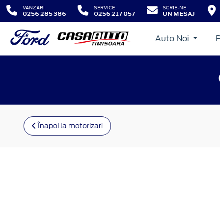
VANZARI
SERVICE
SCRIE-NE
0256 285 386
0256 217 057
UN MESAJ
Auto Noi
Înapoi la motorizari