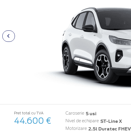
5 usi
Pret total cu TVA
Caroserie
44.600 €
ST-Line X
Nivel de echipare
2.5l Duratec FHEV
Motorizare