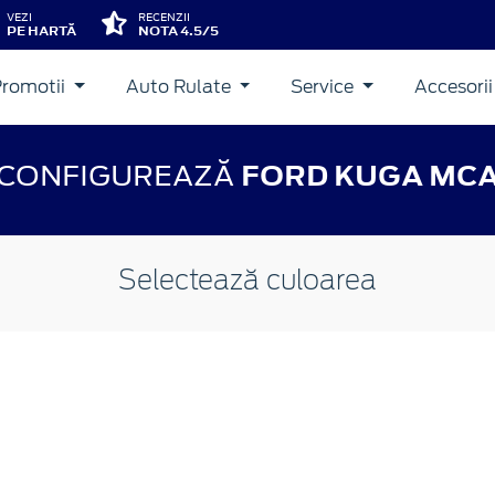
VEZI
RECENZII
PE HARTĂ
NOTA 4.5/5
Promotii
Auto Rulate
Service
Accesori
CONFIGUREAZĂ
FORD KUGA MC
Selectează culoarea