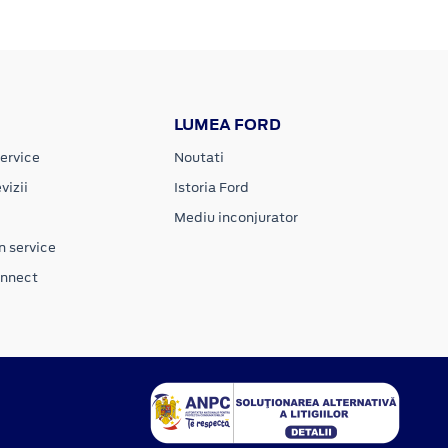
LUMEA FORD
ervice
Noutati
vizii
Istoria Ford
Mediu inconjurator
n service
onnect