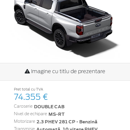
Imagine cu titlu de prezentare
Pret total cu TVA
74.355 €
DOUBLE CAB
Caroserie
MS-RT
Nivel de echipare
2.3 PHEV 281 CP - Benzină
Motorizare
Automată, 10 viteze PHEV
Transmisie