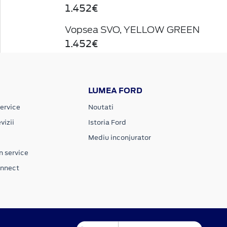
1.452€
Vopsea SVO, YELLOW GREEN
1.452€
Vopsea SVO MS-RT Blue
1.452€
LUMEA FORD
Vopsea SVO, ENW Purple
ervice
Noutati
1.452€
vizii
Istoria Ford
Mediu inconjurator
n service
onnect