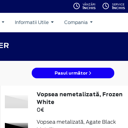
VÂNZĂRI
SERVICE
ÎNCHIS
ÎNCHIS
i
Informatii Utile
Compania
ER
Pasul următor
Vopsea nemetalizată, Frozen
White
0€
Vopsea metalizată, Agate Black