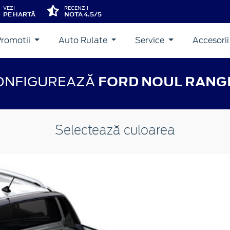
VEZI
RECENZII
PE HARTĂ
NOTA 4.5/5
Promotii
Auto Rulate
Service
Accesori
ONFIGUREAZĂ
FORD NOUL RANG
Selectează culoarea