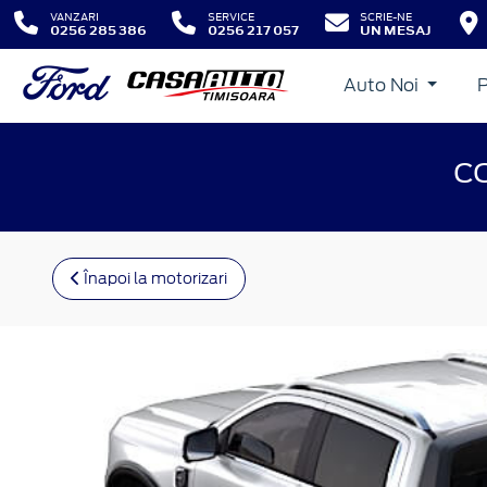
VANZARI
SERVICE
SCRIE-NE
0256 285 386
0256 217 057
UN MESAJ
Auto Noi
C
Înapoi la motorizari