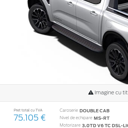
Imagine cu ti
DOUBLE CAB
Pret total cu TVA
Caroserie
75.105 €
MS-RT
Nivel de echipare
3.0TD V6 TC DSL-LIO
Motorizare