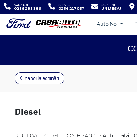
VANZARI
SERVICE
SCRIE-NE
0256 285 386
0256 217 057
UN MESAJ
Auto Noi
C
Înapoi la echipări
Diesel
3.0TD V6 TC DSL-LION B 240 CP Automată, 10