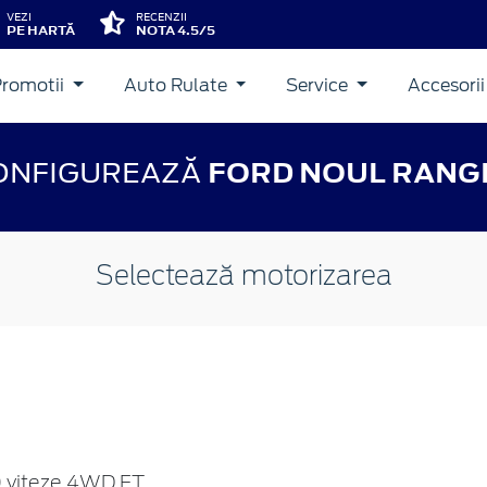
VEZI
RECENZII
PE HARTĂ
NOTA 4.5/5
Promotii
Auto Rulate
Service
Accesori
ONFIGUREAZĂ
FORD NOUL RANG
Selectează motorizarea
 viteze 4WD FT