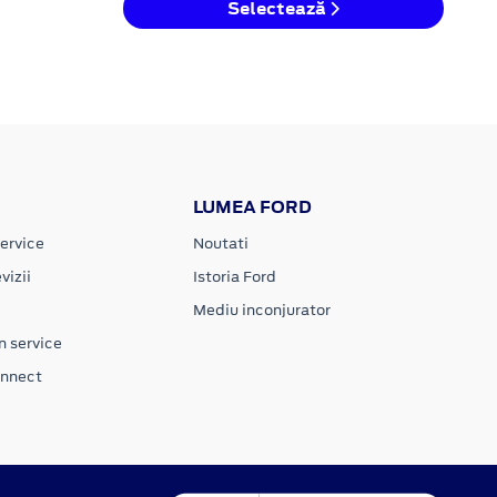
Selectează
LUMEA FORD
ervice
Noutati
vizii
Istoria Ford
Mediu inconjurator
n service
onnect