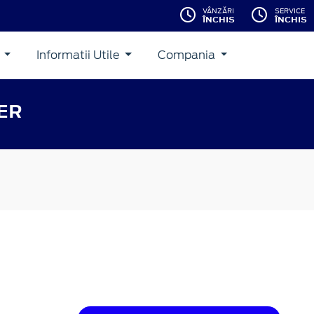
VÂNZĂRI
SERVICE
ÎNCHIS
ÎNCHIS
i
Informatii Utile
Compania
ER