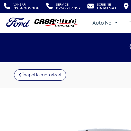
VANZARI
SERVICE
SCRIE-NE
0256 285 386
0256 217 057
UN MESAJ
Auto Noi
Înapoi la motorizari