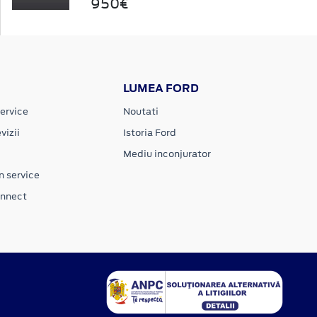
950€
LUMEA FORD
ervice
Noutati
vizii
Istoria Ford
Mediu inconjurator
n service
onnect