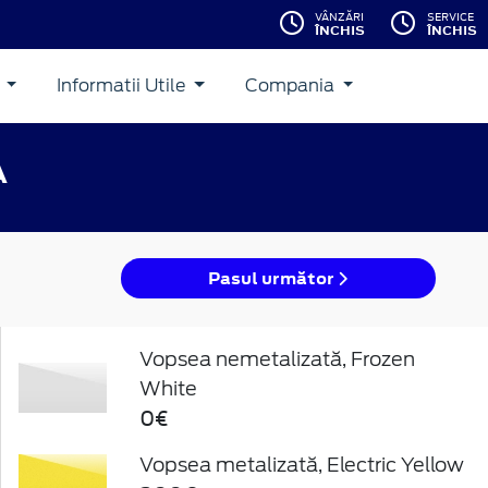
VÂNZĂRI
SERVICE
ÎNCHIS
ÎNCHIS
i
Informatii Utile
Compania
A
Pasul următor
Vopsea nemetalizată, Frozen
White
0€
Vopsea metalizată, Electric Yellow