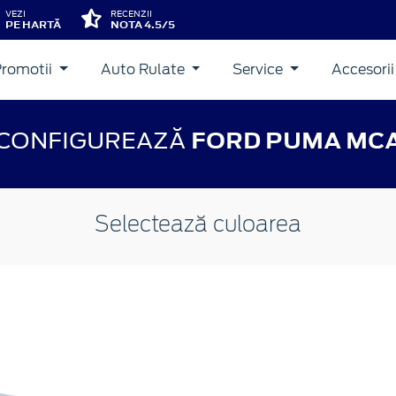
VEZI
RECENZII
PE HARTĂ
NOTA 4.5/5
Promotii
Auto Rulate
Service
Accesori
CONFIGUREAZĂ
FORD PUMA MC
Selectează culoarea