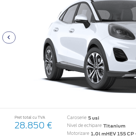
5 usi
Pret total cu TVA
Caroserie
28.850 €
Titanium
Nivel de echipare
1.0l mHEV 155 CP 
Motorizare