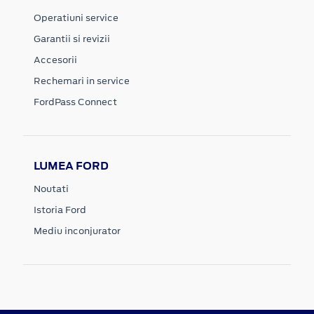
Operatiuni service
Garantii si revizii
Accesorii
Rechemari in service
FordPass Connect
LUMEA FORD
Noutati
Istoria Ford
Mediu inconjurator