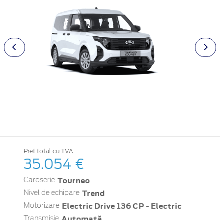
Pret total cu TVA
35.054 €
Tourneo
Caroserie
Trend
Nivel de echipare
Electric Drive 136 CP - Electric
Motorizare
Automată
Transmisie