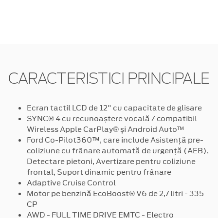
CARACTERISTICI PRINCIPALE
Ecran tactil LCD de 12" cu capacitate de glisare
SYNC® 4 cu recunoaștere vocală / compatibil
Wireless Apple CarPlay® și Android Auto™
Ford Co-Pilot360™, care include Asistență pre-
coliziune cu frânare automată de urgență (AEB),
Detectare pietoni, Avertizare pentru coliziune
frontal, Suport dinamic pentru frânare
Adaptive Cruise Control
Motor pe benzină EcoBoost® V6 de 2,7 litri - 335
CP
AWD - FULL TIME DRIVE EMTC - Electro