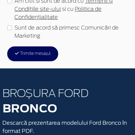
Am citit si sunt de acord cu
Termenii și
Condițiile site-ului
si cu
Politica de
Confidențialitate
Sunt de acord să primesc Comunicări de
Marketing
Trimite mesajul
BROȘURA FORD
BRONCO
Descarcă prezentarea modelului Ford Bronco în
format PDF.