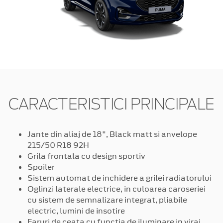
CARACTERISTICI PRINCIPALE
Jante din aliaj de 18", Black matt si anvelope
215/50 R18 92H
Grila frontala cu design sportiv
Spoiler
Sistem automat de inchidere a grilei radiatorului
Oglinzi laterale electrice, in culoarea caroseriei
cu sistem de semnalizare integrat, pliabile
electric, lumini de insotire
Faruri de ceata cu functia de iluminare in viraj