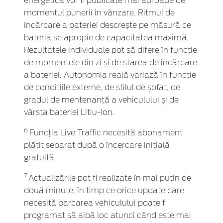
energetică vor fi publicate mai aproape de
momentul punerii în vânzare. Ritmul de
încărcare a bateriei descrește pe măsură ce
bateria se apropie de capacitatea maximă.
Rezultatele individuale pot să difere în funcție
de momentele din zi și de starea de încărcare
a bateriei. Autonomia reală variază în funcție
de condițiile externe, de stilul de șofat, de
gradul de mentenanță a vehiculului și de
vârsta bateriei Litiu-Ion.
6
Funcția Live Traffic necesită abonament
plătit separat după o încercare inițială
gratuită
7
Actualizările pot fi realizate în mai puțin de
două minute, în timp ce orice update care
necesită parcarea vehiculului poate fi
programat să aibă loc atunci când este mai