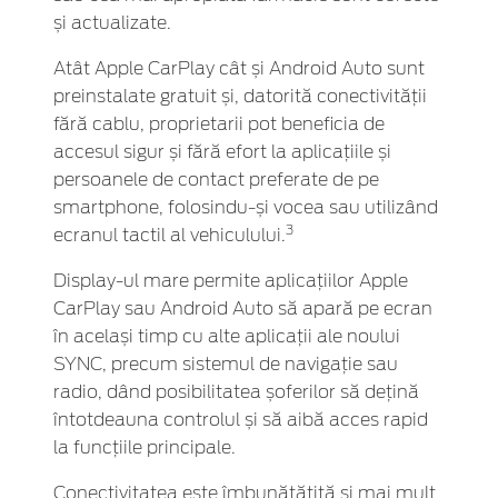
și actualizate.
Atât Apple CarPlay cât și Android Auto sunt
preinstalate gratuit și, datorită conectivității
fără cablu, proprietarii pot beneficia de
accesul sigur și fără efort la aplicațiile și
persoanele de contact preferate de pe
smartphone, folosindu-și vocea sau utilizând
3
ecranul tactil al vehiculului.
Display-ul mare permite aplicațiilor Apple
CarPlay sau Android Auto să apară pe ecran
în același timp cu alte aplicații ale noului
SYNC, precum sistemul de navigație sau
radio, dând posibilitatea șoferilor să dețină
întotdeauna controlul și să aibă acces rapid
la funcțiile principale.
Conectivitatea este îmbunătățită și mai mult