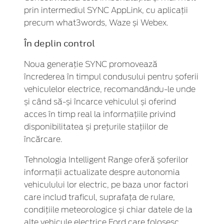
prin intermediul SYNC AppLink, cu aplicații
precum what3words, Waze și Webex.
În deplin control
Noua generație SYNC promovează
încrederea în timpul condusului pentru șoferii
vehiculelor electrice, recomandându-le unde
și când să-și încarce vehiculul și oferind
acces în timp real la informațiile privind
disponibilitatea și prețurile stațiilor de
încărcare.
Tehnologia Intelligent Range oferă șoferilor
informații actualizate despre autonomia
vehiculului lor electric, pe baza unor factori
care includ traficul, suprafața de rulare,
condițiile meteorologice și chiar datele de la
alte vehicule electrice Ford care folosesc