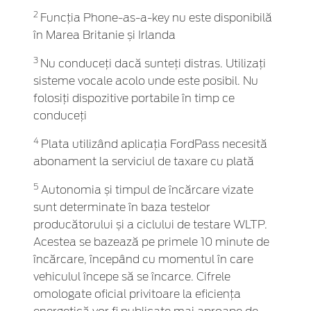
2
Funcția Phone-as-a-key nu este disponibilă
în Marea Britanie și Irlanda
3
Nu conduceți dacă sunteți distras. Utilizați
sisteme vocale acolo unde este posibil. Nu
folosiți dispozitive portabile în timp ce
conduceți
4
Plata utilizând aplicația FordPass necesită
abonament la serviciul de taxare cu plată
5
Autonomia și timpul de încărcare vizate
sunt determinate în baza testelor
producătorului și a ciclului de testare WLTP.
Acestea se bazează pe primele 10 minute de
încărcare, începând cu momentul în care
vehiculul începe să se încarce. Cifrele
omologate oficial privitoare la eficiența