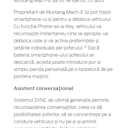
Mustang Mach-E să nu fie identic cu altul”.
Proprietarii de Mustang Mach-E își pot folosi
smartphone-ul și pentru a debloca vehiculul.
Cu funcția Phone-as-a-Key, vehiculul va
recunoaște instantaneu cine se apropie, va
debloca ușile și va activa preferințele și
2
setările individuale ale șoferului.
Dacă
bateria smartphone-ului șoferului se
descarcă, acesta poate introduce pur și
simplu parola personală pe o tastatură de pe
portiera mașinii.
Asistent conversațional
Sistemul SYNC de ultimă generație permite
recunoașterea conversațiilor, ceea ce dă
posibilitatea șoferilor să se concentreze pe a
conduce vehiculul și nu pe a-și aminti