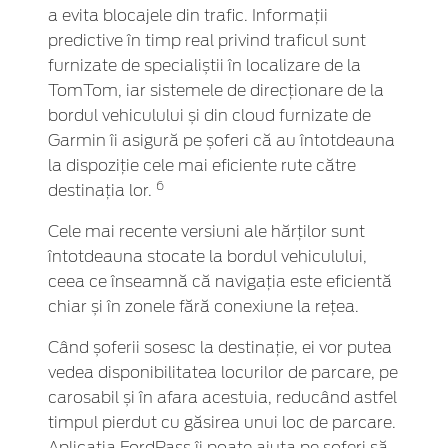
a evita blocajele din trafic. Informații
predictive în timp real privind traficul sunt
furnizate de specialiștii în localizare de la
TomTom, iar sistemele de direcționare de la
bordul vehiculului și din cloud furnizate de
Garmin îi asigură pe șoferi că au întotdeauna
la dispoziție cele mai eficiente rute către
6
destinația lor.
Cele mai recente versiuni ale hărților sunt
întotdeauna stocate la bordul vehiculului,
ceea ce înseamnă că navigația este eficientă
chiar și în zonele fără conexiune la rețea.
Când șoferii sosesc la destinație, ei vor putea
vedea disponibilitatea locurilor de parcare, pe
carosabil și în afara acestuia, reducând astfel
timpul pierdut cu găsirea unui loc de parcare.
Aplicația FordPass îi poate ajuta pe șoferi să