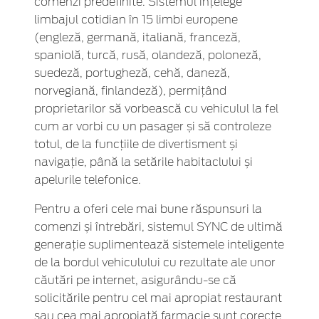
comenzi predefinite. Sistemul înțelege
limbajul cotidian în 15 limbi europene
(engleză, germană, italiană, franceză,
spaniolă, turcă, rusă, olandeză, poloneză,
suedeză, portugheză, cehă, daneză,
norvegiană, finlandeză), permițând
proprietarilor să vorbească cu vehiculul la fel
cum ar vorbi cu un pasager și să controleze
totul, de la funcțiile de divertisment și
navigație, până la setările habitaclului și
apelurile telefonice.
Pentru a oferi cele mai bune răspunsuri la
comenzi și întrebări, sistemul SYNC de ultimă
generație suplimentează sistemele inteligente
de la bordul vehiculului cu rezultate ale unor
căutări pe internet, asigurându-se că
solicitările pentru cel mai apropiat restaurant
sau cea mai apropiată farmacie sunt corecte