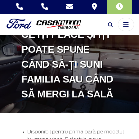
SYNC. ACUM
MAȘINA TA AFLĂ
CE ÎȚI PLACE ȘI ÎȚI
POATE SPUNE
CÂND SĂ-ȚI SUNI
FAMILIA SAU CÂND
SĂ MERGI LA SALĂ
Disponibil pentru prima oară pe modelul