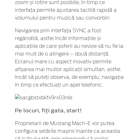
zoom și rotire sunt posibile, în timp ce
interfața permite ajustarea tactilă rapidă a
volumului pentru muzică sau convorbiri.
Navigarea prin interfața SYNC a fost
regândită, astfel încât informațiile și
aplicațiile de care șoferii au nevoie să nu fie la
mai mult de o atingere – două distanță.
Ecranul mare cu aspect inovativ permite
afișarea mai multor aplicații simultan, astfel
încât să puteți observa, de exemplu, navigația
în timp ce efectuați un apel telefonic.
Pe locuri, fiți gata, start!
Proprietarii de Mustang Mach-E vor putea
configura setările mașinii înainte ca aceasta
să le fie livrată, prin intermediul funcției