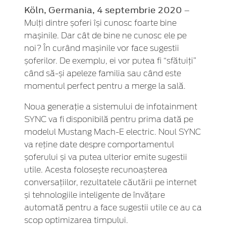
Köln, Germania, 4 septembrie 2020
–
Mulți dintre șoferi își cunosc foarte bine
mașinile. Dar cât de bine ne cunosc ele pe
noi? În curând mașinile vor face sugestii
șoferilor. De exemplu, ei vor putea fi “sfătuiți”
când să-și apeleze familia sau când este
momentul perfect pentru a merge la sală.
Noua generație a sistemului de infotainment
SYNC va fi disponibilă pentru prima dată pe
modelul Mustang Mach-E electric. Noul SYNC
va reține date despre comportamentul
șoferului și va putea ulterior emite sugestii
utile. Acesta folosește recunoașterea
conversațiilor, rezultatele căutării pe internet
și tehnologiile inteligente de învățare
automată pentru a face sugestii utile ce au ca
scop optimizarea timpului.