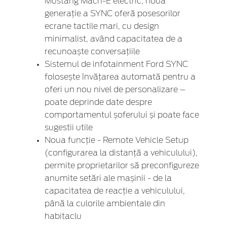
Mustang Mach-E electric, noua
generație a SYNC oferă posesorilor
ecrane tactile mari, cu design
minimalist, având capacitatea de a
recunoaște conversațiile
Sistemul de infotainment Ford SYNC
folosește învățarea automată pentru a
oferi un nou nivel de personalizare –
poate deprinde date despre
comportamentul șoferului și poate face
sugestii utile
Noua funcție - Remote Vehicle Setup
(configurarea la distanță a vehiculului),
permite proprietarilor să preconfigureze
anumite setări ale mașinii - de la
capacitatea de reacție a vehiculului,
până la culorile ambientale din
habitaclu