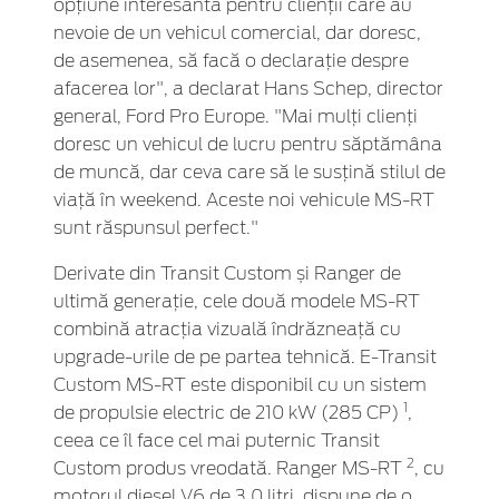
opțiune interesantă pentru clienții care au
nevoie de un vehicul comercial, dar doresc,
de asemenea, să facă o declarație despre
afacerea lor", a declarat Hans Schep, director
general, Ford Pro Europe. "Mai mulți clienți
doresc un vehicul de lucru pentru săptămâna
de muncă, dar ceva care să le susțină stilul de
viață în weekend. Aceste noi vehicule MS-RT
sunt răspunsul perfect."
Derivate din Transit Custom și Ranger de
ultimă generație, cele două modele MS-RT
combină atracția vizuală îndrăzneață cu
upgrade-urile de pe partea tehnică. E-Transit
Custom MS-RT este disponibil cu un sistem
1
de propulsie electric de 210 kW (285 CP)
,
ceea ce îl face cel mai puternic Transit
2
Custom produs vreodată. Ranger MS-RT
, cu
motorul diesel V6 de 3,0 litri, dispune de o