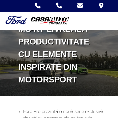
TRANSIT CUSTOM
MS-RT ȘI RANGER
MS-RT LIVREAZĂ
PRODUCTIVITATE
CU ELEMENTE
INSPIRATE DIN
MOTORSPORT
Ford Pro prezintă o nouă serie exclusivă