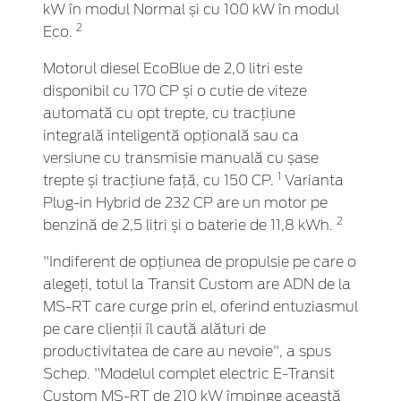
kW în modul Normal și cu 100 kW în modul
2
Eco.
Motorul diesel EcoBlue de 2,0 litri este
disponibil cu 170 CP și o cutie de viteze
automată cu opt trepte, cu tracțiune
integrală inteligentă opțională sau ca
versiune cu transmisie manuală cu șase
1
trepte și tracțiune față, cu 150 CP.
Varianta
Plug-in Hybrid de 232 CP are un motor pe
2
benzină de 2,5 litri și o baterie de 11,8 kWh.
"Indiferent de opțiunea de propulsie pe care o
alegeți, totul la Transit Custom are ADN de la
MS-RT care curge prin el, oferind entuziasmul
pe care clienții îl caută alături de
productivitatea de care au nevoie", a spus
Schep. "Modelul complet electric E-Transit
Custom MS-RT de 210 kW împinge această