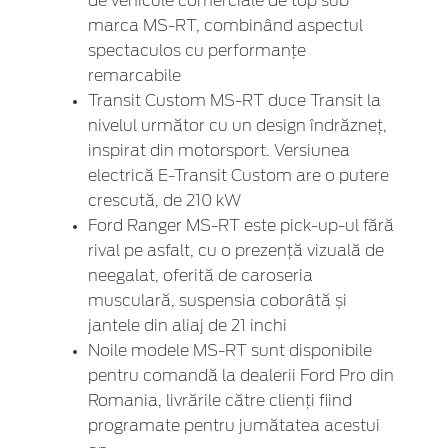
de vehicule comerciale de top sub
marca MS-RT, combinând aspectul
spectaculos cu performanțe
remarcabile
Transit Custom MS-RT duce Transit la
nivelul următor cu un design îndrăzneț,
inspirat din motorsport. Versiunea
electrică E-Transit Custom are o putere
crescută, de 210 kW
Ford Ranger MS-RT este pick-up-ul fără
rival pe asfalt, cu o prezență vizuală de
neegalat, oferită de caroseria
musculară, suspensia coborâtă și
jantele din aliaj de 21 inchi
Noile modele MS-RT sunt disponibile
pentru comandă la dealerii Ford Pro din
Romania, livrările către clienți fiind
programate pentru jumătatea acestui