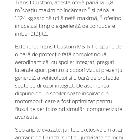
Transit Custom, acesta oferă până la 6,8
3
5
m
spațiu maxim de încărcare
și până la
6,
1.124 kg sarcină utilă netă maximă,
oferind
în același timp o experiență de conducere
îmbunătățită.
Exteriorul Transit Custom MS-RT dispune de
o bară de protecție față complet nouă,
aerodinamică, cu spoiler integrat, praguri
laterale sport pentru a coborî vizual prezența
generală a vehiculului și o bară de protecție
spate cu difuzor integrat. De asemenea,
dispune de un spoiler spate inspirat din
motorsport, care a fost optimizat pentru
fluxul de aer folosind simulări computerizate
avansate.
Sub aripile evazate, jantele exclusive din aliaj
antracit de 19 inchi sunt cu jumătate de inchi