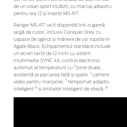
de un volan sport încălzit, cu marcaj albastru
pentru ora 12 și inserții MS-RT.
Ranger MS-RT va fi disponibil într-o gamă
largă de culori, inclusiv Conquer Grey, cu
capace de oglinzi și mânere de uși vopsite în
Agate Black. Echipamentul standard include
un ecran tactil de 12 inchi cu sistem
multimedia SYNC 4A, control electronic
11
automat al temperaturii cu
zone duale,
7
asistență la parcarea față și spate,
camere
7
video pentru marșarier,
tempomat adaptiv
6
8
inteligent
și limitator inteligent de viteză.