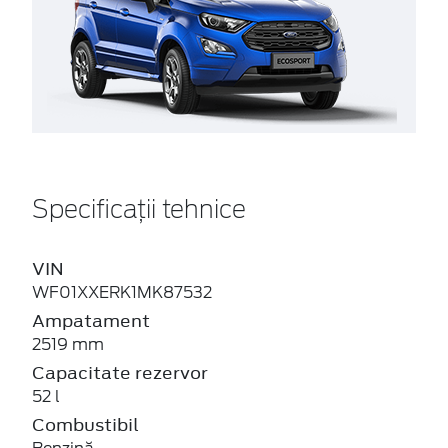
Specificații tehnice
VIN
WF01XXERK1MK87532
Ampatament
2519 mm
Capacitate rezervor
52 l
Combustibil