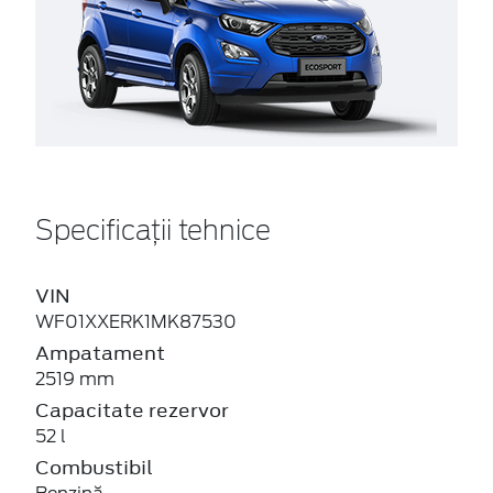
Specificații tehnice
VIN
WF01XXERK1MK87530
Ampatament
2519 mm
Capacitate rezervor
52 l
Combustibil