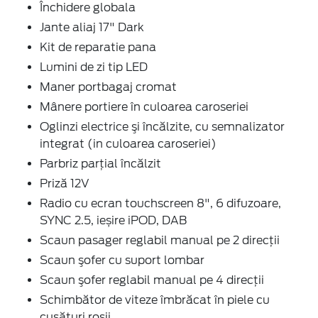
Închidere globala
Jante aliaj 17" Dark
Kit de reparatie pana
Lumini de zi tip LED
Maner portbagaj cromat
Mânere portiere în culoarea caroseriei
Oglinzi electrice şi încălzite, cu semnalizator
integrat (in culoarea caroseriei)
Parbriz parţial încălzit
Priză 12V
Radio cu ecran touchscreen 8", 6 difuzoare,
SYNC 2.5, ieșire iPOD, DAB
Scaun pasager reglabil manual pe 2 direcţii
Scaun şofer cu suport lombar
Scaun şofer reglabil manual pe 4 direcţii
Schimbător de viteze îmbrăcat în piele cu
cusături roșii