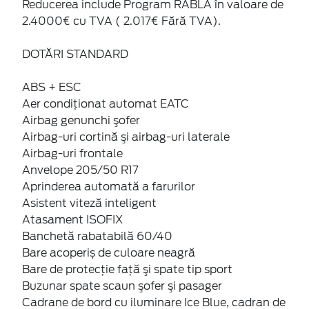
Reducerea include Program RABLA în valoare de
2.4000€ cu TVA ( 2.017€ Fără TVA).
DOTĂRI STANDARD
ABS + ESC
Aer condiţionat automat EATC
Airbag genunchi şofer
Airbag-uri cortină şi airbag-uri laterale
Airbag-uri frontale
Anvelope 205/50 R17
Aprinderea automată a farurilor
Asistent viteză inteligent
Atasament ISOFIX
Banchetă rabatabilă 60/40
Bare acoperiș de culoare neagră
Bare de protecţie faţă şi spate tip sport
Buzunar spate scaun şofer şi pasager
Cadrane de bord cu iluminare Ice Blue, cadran de