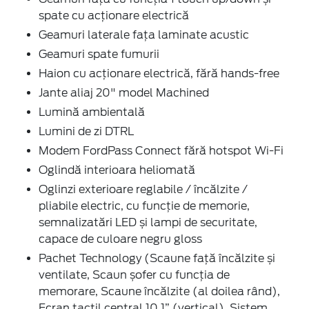
spate cu acţionare electrică
Geamuri laterale faţa laminate acustic
Geamuri spate fumurii
Haion cu acționare electrică, fără hands-free
Jante aliaj 20" model Machined
Lumină ambientală
Lumini de zi DTRL
Modem FordPass Connect fără hotspot Wi-Fi
Oglindă interioara heliomată
Oglinzi exterioare reglabile / încălzite /
pliabile electric, cu funcţie de memorie,
semnalizatări LED și lampi de securitate,
capace de culoare negru gloss
Pachet Technology (Scaune față încălzite și
ventilate, Scaun șofer cu funcţia de
memorare, Scaune încălzite (al doilea rând),
Ecran tactil central 10.1” (vertical), Sistem