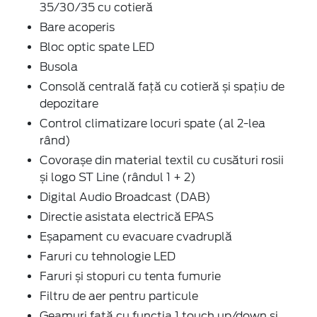
35/30/35 cu cotieră
Bare acoperis
Bloc optic spate LED
Busola
Consolă centrală față cu cotieră și spaţiu de
depozitare
Control climatizare locuri spate (al 2-lea
rând)
Covorașe din material textil cu cusături rosii
și logo ST Line (rândul 1 + 2)
Digital Audio Broadcast (DAB)
Directie asistata electrică EPAS
Eșapament cu evacuare cvadruplă
Faruri cu tehnologie LED
Faruri și stopuri cu tenta fumurie
Filtru de aer pentru particule
Geamuri față cu funcţia 1 touch up/down și