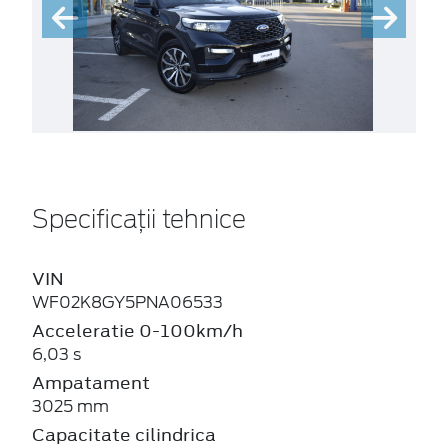
Specificații tehnice
VIN
WF02K8GY5PNA06533
Acceleratie 0-100km/h
6,03 s
Ampatament
3025 mm
Capacitate cilindrica