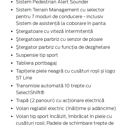
Sistem Pedestrian Alert Sounder
Sistem Terrain Management cu selector
pentru 7 moduri de conducere - inclusiv
Sistem de asistență la coborare în panta
Ştergatoare cu viteză intermitentă
Ştergatoare parbriz cu senzor de ploaie
Ştergator parbriz cu funcţia de dezghetare
Suspensie tip sport
Tabliera portbagaj
Tapițerie piele neagră cu cusături roșii și logo
ST Line
Transmisie automată 10 trepte cu
SelectShift®
Trapă (2 panouri) cu acţionare electrică
Volan reglabil electric (înălţime și adâncime)
Volan tip sport încălzit, îmbrăcat în piele cu
cusături rosii; Padele de schimbare trepte de