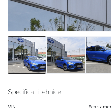
Capacitate rezervor
Emisii gl
52 litri
120 g/km
Caroserie
Latime cu 
wagon
1979 mm
Combustibil
Latime cu 
Benzină
1848 mm
Standard
Aer conditionat automat 2 zone (actionare/contro
prin touchscreen)
Airbag-uri frontale si laterale tip cortina;
Anvelope 215/50 R17
Bare de protectie tip sport față si spate in culoare
caroseriei (in partea superioara) si de culoare nea
(in partea inferioara)