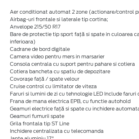
Modem FordPass Connect
Moduri de condus selectabile
Oglinda electrocromata
Oglinzi exterioare incalzite, reglabile si pliabile electr
Pachet NCAP (Sistem de avertizare la părăsirea benzii
de asistență pre-coliziune, Sistem de frânare cu sup
precoliziune frontală, Frânare de urgență automat
Parasolar cu iluminare (sofer +pasager)
Plafon interior de culoare neagra
Rama portiera de culoare deschisa
Scaun sofer reglabil manual pe 4 directii
Senzori de parcare față si spate
Sine plafon negre
Sistem Keyless Entry & Start
Sistem MyKey Gen 2
Sistem de avertizare pentru necuplarea centurilor de
centurilor de siguranta pentru locurile spate;
Sistem de fixare ISOFIX