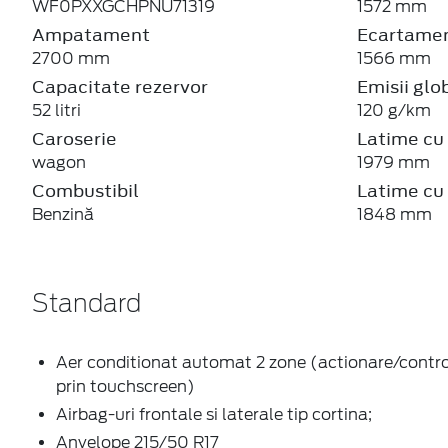
Cadrane de bord digitale
Camera video pentru mers in marsarier
Consola centrala cu suport pentru pahare si cotie
Cotiera bancheta cu spatiu de depozitare
Covorașe față / spate velour
Cruise control cu limitator de viteza
Faruri si lumini de zi cu tehnologie LED Include far
ceata (Faruri de ceață)
Frana de mana electrica EPB, cu functie autohold
Geamuri electrice față si spate cu inchidere auto
si inchidere / deschidere dintr-un impuls
Geamuri fumurii spate
Grila frontala tip ST Line
Inchidere centralizata cu telecomanda
Jante aluminiu 17"
Limitator de viteza inteligent