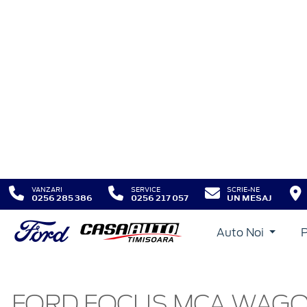
VANZARI
SERVICE
SCRIE-NE
0256 285 386
0256 217 057
UN MESAJ
Auto Noi