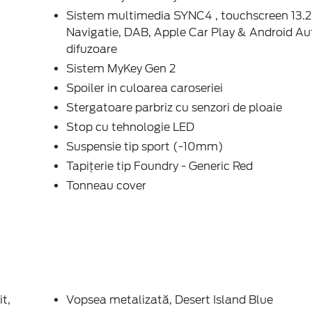
HEV 155 CP M6
ETIC , FROZEN WHITE , AGATE BLACK !!!
rin touchscreen)