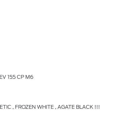
aroseriei (in partea superioara) si de culoare neagra (in p
 de ceata
 si inchidere / deschidere dintr-un impuls