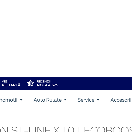
VEZI
RECENZII
PE HARTĂ
NOTA 4.5/5
Promotii
Auto Rulate
Service
Accesori