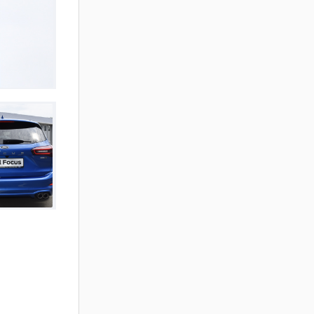
e electric,
ea benzii
nzii de
stem de
rake