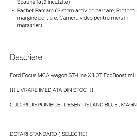
Anvelope 215/50 R17
Bare de protectie tip sport față si spate in culoarea c
inferioara)
Cadrane de bord digitale
Camera video pentru mers in marsarier
Consola centrala cu suport pentru pahare si cotiera
Cotiera bancheta cu spatiu de depozitare
Covorașe față / spate velour
Cruise control cu limitator de viteza
Faruri si lumini de zi cu tehnologie LED Include faruri
Frana de mana electrica EPB, cu functie autohold
Geamuri electrice față si spate cu inchidere automata
Geamuri fumurii spate
Grila frontala tip ST Line
Inchidere centralizata cu telecomanda
Jante aluminiu 17"
Limitator de viteza inteligent
Lumina ambientala
Maner schimbator viteze (piele/crom)