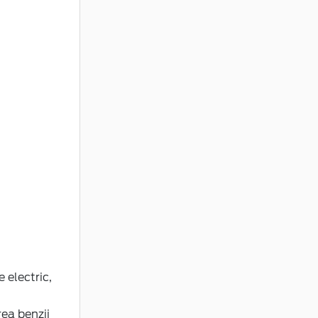
fr
rilor de
u
urile
atibil
",
to, 6