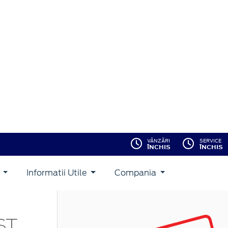
VÂNZĂRI
SERVICE
ÎNCHIS
ÎNCHIS
i
Informatii Utile
Compania
ACEASTĂ OFERTĂ
NU MAI ESTE
DISPONIBILĂ!
Vezi stocul actual