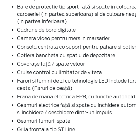
Lumina ambientala
Maner schimbator viteze (piele/crom)
Modem FordPass Connect
Moduri de condus selectabile
Optionale adaugate
Pachet Iarnă (Parbriz încălzit electric, Volan încălz
Scaune față incalzite)
Pachet Parcare (Sistem activ de parcare, Protecții
margine portiere, Camera video pentru mers in