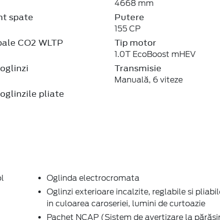
Support), Sistem de avertizare pre-coliziune 
Parasolar cu iluminare (sofer +pasager)
Plafon interior de culoare neagra
ra
Rama portiera de culoare deschisa
Scaun sofer reglabil manual pe 4 directii
Senzori de parcare față si spate
Sine plafon negre
uri de
Sistem de avertizare pentru necuplarea centu
siguranta fata; Sistem de monitorizare pentr
necuplarea centurilor de siguranta pentru loc
mata
spate;
Sistem de fixare ISOFIX
Sistem incarcare wireless - smartphone comp
Sistem Keyless Entry & Start
Sistem multimedia SYNC4 , touchscreen 13.2
Navigatie, DAB, Apple Car Play & Android Au
difuzoare