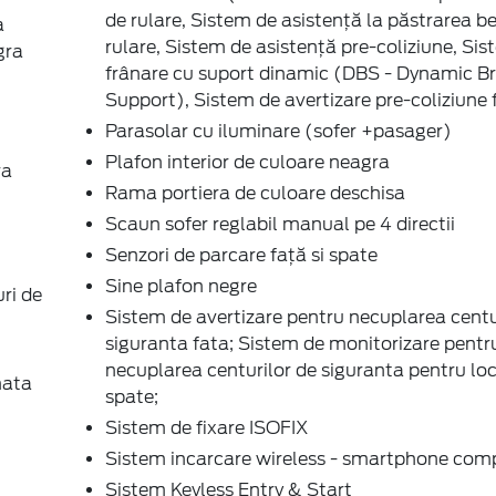
Sistem MyKey Gen 2
Spoiler in culoarea caroseriei
Stergatoare parbriz cu senzori de ploaie
Stop cu tehnologie LED
Suspensie tip sport (-10mm)
Tapiţerie tip Foundry - Generic Red
Tonneau cover
it,
Vopsea metalizată, Desert Island Blue