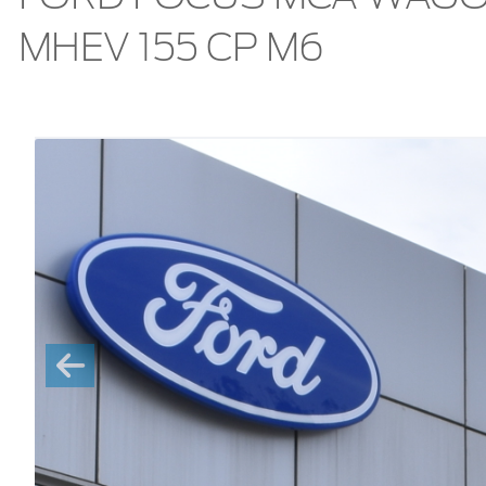
Specificații tehnice
VIN
Ecartamen
WF0PXXGCHPNU71319
1572 mm
Ampatament
Ecartamen
2700 mm
1566 mm