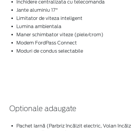
marsarier)
Descriere
Ford Focus MCA wagon ST-Line X 1.0T EcoBoost m
!!! LIVRARE IMEDIATA DIN STOC !!!
CULORI DISPONIBILE : DESERT ISLAND BLUE , MAGN
DOTARI STANDARD ( SELECTIE)
Aer conditionat automat 2 zone (actionare/control p
Airbag-uri frontale si laterale tip cortina;