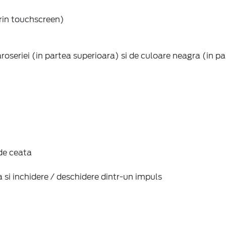
ic, in culoarea caroseriei, lumini de curtoazie
 de rulare, Sistem de asistență la păstrarea benzii de rul
ort dinamic (DBS - Dynamic Brake Support), Sistem de ave
ă (AEB - Automated Emergency Braking)
 siguranta fata; Sistem de monitorizare pentru necuplare