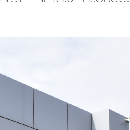
t fata
Lungime
4668 mm
t spate
Putere
155 CP