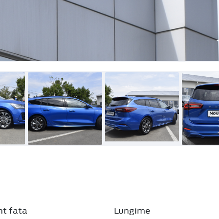
obale CO2 WLTP
Tip motor
1.0T EcoBoost mHEV
oglinzi
Transmisie
Manuală, 6 viteze
oglinzile pliate
l
Oglinda electrocromata
Oglinzi exterioare incalzite, reglabile si pliabil
in culoarea caroseriei, lumini de curtoazie
Pachet NCAP (Sistem de avertizare la părăsir
de rulare, Sistem de asistență la păstrarea be
a
rulare, Sistem de asistență pre-coliziune, Si
gra
frânare cu suport dinamic (DBS - Dynamic B