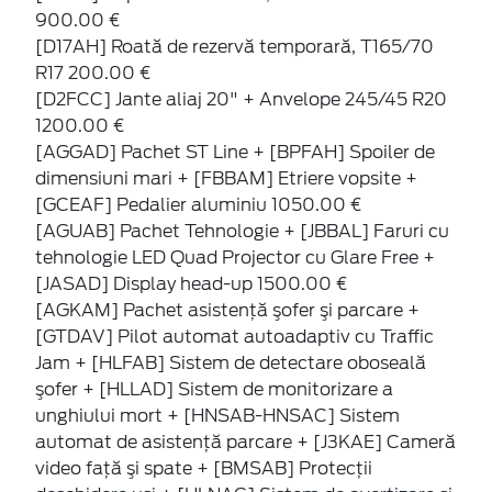
900.00 €
[D17AH] Roată de rezervă temporară, T165/70
R17 200.00 €
[D2FCC] Jante aliaj 20" + Anvelope 245/45 R20
1200.00 €
[AGGAD] Pachet ST Line + [BPFAH] Spoiler de
dimensiuni mari + [FBBAM] Etriere vopsite +
[GCEAF] Pedalier aluminiu 1050.00 €
[AGUAB] Pachet Tehnologie + [JBBAL] Faruri cu
tehnologie LED Quad Projector cu Glare Free +
[JASAD] Display head-up 1500.00 €
[AGKAM] Pachet asistenţă şofer şi parcare +
[GTDAV] Pilot automat autoadaptiv cu Traffic
Jam + [HLFAB] Sistem de detectare oboseală
şofer + [HLLAD] Sistem de monitorizare a
unghiului mort + [HNSAB-HNSAC] Sistem
automat de asistenţă parcare + [J3KAE] Cameră
video faţă şi spate + [BMSAB] Protecţii