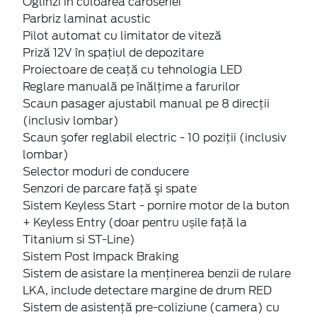
Oglinzi în culoarea caroseriei
Parbriz laminat acustic
Pilot automat cu limitator de viteză
Priză 12V în spaţiul de depozitare
Proiectoare de ceaţă cu tehnologia LED
Reglare manuală pe înălţime a farurilor
Scaun pasager ajustabil manual pe 8 direcţii
(inclusiv lombar)
Scaun şofer reglabil electric - 10 poziții (inclusiv
lombar)
Selector moduri de conducere
Senzori de parcare faţă şi spate
Sistem Keyless Start - pornire motor de la buton
+ Keyless Entry (doar pentru ușile față la
Titanium si ST-Line)
Sistem Post Impack Braking
Sistem de asistare la menținerea benzii de rulare
LKA, include detectare margine de drum RED
Sistem de asistenţă pre-coliziune (camera) cu