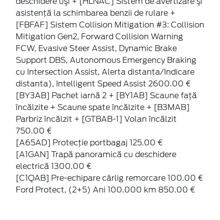
deschidere uşi + [HLNAC] Sistem de avertizare şi
asistenţă la schimbarea benzii de rulare +
[FBFAF] Sistem Collision Mitigation #3: Collision
Mitigation Gen2, Forward Collision Warning
FCW, Evasive Steer Assist, Dynamic Brake
Support DBS, Autonomous Emergency Braking
cu Intersection Assist, Alerta distanta/Indicare
distanta), Intelligent Speed Assist 2600.00 €
[BY3AB] Pachet iarnă 2 + [BY1AB] Scaune faţă
încălzite + Scaune spate încălzite + [B3MAB]
Parbriz încălzit + [GTBAB-1] Volan încălzit
750.00 €
[A65AD] Protecţie portbagaj 125.00 €
[A1GAN] Trapă panoramică cu deschidere
electrică 1300.00 €
[C1QAB] Pre-echipare cârlig remorcare 100.00 €
Ford Protect, (2+5) Ani 100.000 km 850.00 €