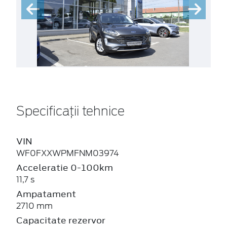
Specificații tehnice
VIN
WF0FXXWPMFNM03974
Acceleratie 0-100km
11,7 s
Ampatament
2710 mm
Capacitate rezervor