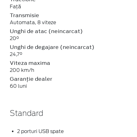
Față
Transmisie
Automata, 8 viteze
Unghi de atac (neincarcat)
20°
Unghi de degajare (neincarcat)
24,7°
Viteza maxima
200 km/h
Garanție dealer
60 luni
Standard
2 porturi USB spate