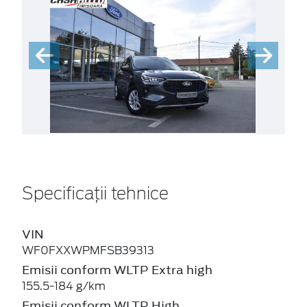
Specificații tehnice
VIN
WF0FXXWPMFSB39313
Emisii conform WLTP Extra high
155.5-184 g/km
Emisii conform WLTP High