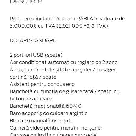
Reducerea include Program RABLA în valoare de
3.000,00€ cu TVA (2.521,00€ Fără TVA).
DOTARI STANDARD
2 port-uri USB (spate)
Aer condiţionat automat cu reglare pe 2 zone
Airbag-uri frontale și laterale şofer / pasager,
cortină faţă / spate
Asistent pentru condus eco
Banchetă cu funcţia de glisare faţă / spate, cu
buton de activare
Banchetă fracționabilă 60/40
Bare acoperiș de culoare argintie
Blocare manuală uși spate
Cameră video pentru mers în marșarier
Carcase oglinzi în culoarea caroseriei