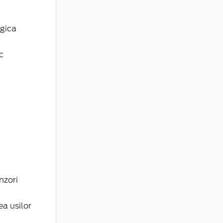
ogica
c
nzori
ea usilor