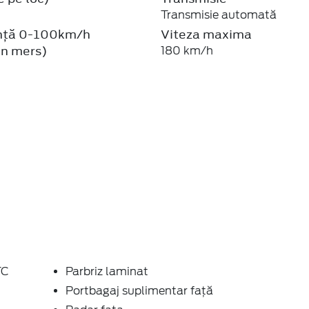
Transmisie automată
nță 0-100km/h
Viteza maxima
in mers)
180 km/h
TC
Parbriz laminat
Portbagaj suplimentar față