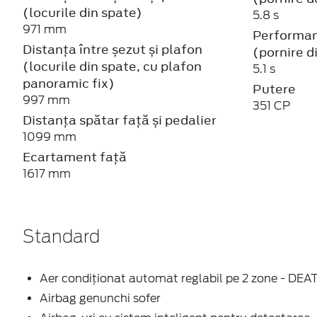
(locurile din spate)
5.8 s
971 mm
Performa
Distanța între șezut și plafon
(pornire d
(locurile din spate, cu plafon
5.1 s
panoramic fix)
Putere
997 mm
351 CP
Distanța spătar față și pedalier
1099 mm
Ecartament față
1617 mm
Standard
Aer condiționat automat reglabil pe 2 zone - DEA
Airbag genunchi sofer