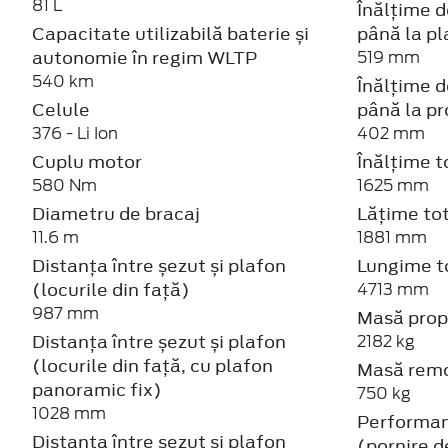
81 L
Înălțime d
Capacitate utilizabilă baterie și
până la pl
autonomie în regim WLTP
519 mm
540 km
Înălțime d
Celule
până la pr
376 - Li Ion
402 mm
Cuplu motor
Înălțime t
580 Nm
1625 mm
Diametru de bracaj
Lățime to
11.6 m
1881 mm
Distanța între șezut și plafon
Lungime t
(locurile din față)
4713 mm
987 mm
Masă prop
Distanța între șezut și plafon
2182 kg
(locurile din față, cu plafon
Masă remo
panoramic fix)
750 kg
1028 mm
Performa
Distanța între șezut și plafon
(pornire d