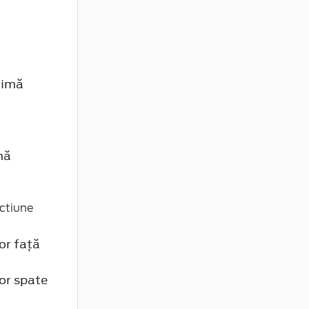
ximă
mă
actiune
lor față
lor spate