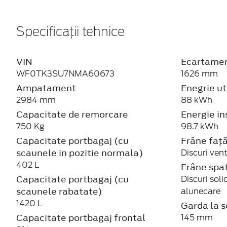
Specificații tehnice
VIN
Ecartamen
WF0TK3SU7NMA60673
1626 mm
Ampatament
Enegrie ut
2984 mm
88 kWh
Capacitate de remorcare
Energie in
750 Kg
98.7 kWh
Capacitate portbagaj (cu
Frâne faț
scaunele in pozitie normala)
Discuri vent
402 L
Frâne spa
Capacitate portbagaj (cu
Discuri soli
scaunele rabatate)
alunecare
1420 L
Garda la s
Capacitate portbagaj frontal
145 mm