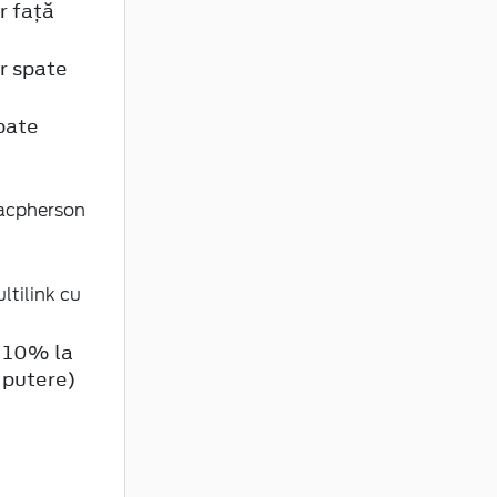
r față
or spate
pate
acpherson
tilink cu
a 10% la
 putere)