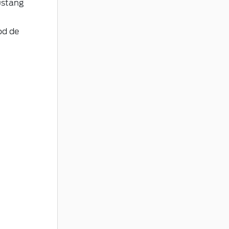
ustang
od de