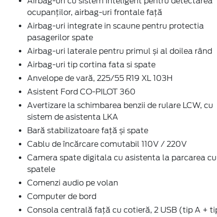
Airbag-uri cu sistem inteligent pentru detectarea
ocupanților, airbag-uri frontale față
Airbag-uri integrate in scaune pentru protectia
pasagerilor spate
Airbag-uri laterale pentru primul și al doilea rând
Airbag-uri tip cortina fata si spate
Anvelope de vară, 225/55 R19 XL 103H
Asistent Ford CO-PILOT 360
Avertizare la schimbarea benzii de rulare LCW, cu
sistem de asistenta LKA
Bară stabilizatoare față și spate
Cablu de încărcare comutabil 110V / 220V
Camera spate digitala cu asistenta la parcarea cu
spatele
Comenzi audio pe volan
Computer de bord
Consola centrală față cu cotieră, 2 USB (tip A + ti