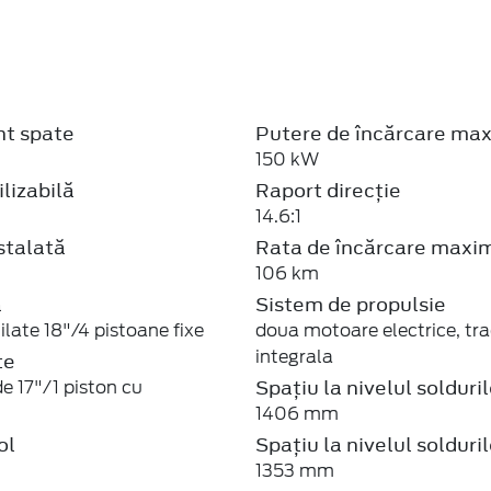
t spate
Putere de încărcare ma
150 kW
ilizabilă
Raport direcție
14.6:1
stalată
Rata de încărcare maxi
106 km
ă
Sistem de propulsie
ilate 18"/4 pistoane fixe
doua motoare electrice, tr
integrala
te
Spațiu la nivelul solduri
de 17"/1 piston cu
1406 mm
ol
Spațiu la nivelul solduri
1353 mm