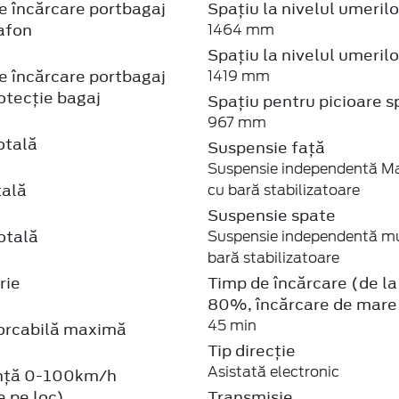
e încărcare portbagaj
Spațiu la nivelul umerilo
afon
1464 mm
Spațiu la nivelul umeril
e încărcare portbagaj
1419 mm
otecție bagaj
Spațiu pentru picioare s
967 mm
otală
Suspensie față
Suspensie independentă M
tală
cu bară stabilizatoare
Suspensie spate
otală
Suspensie independentă mul
bară stabilizatoare
rie
Timp de încărcare (de l
80%, încărcare de mare
45 min
rcabilă maximă
Tip direcție
Asistată electronic
nță 0-100km/h
e pe loc)
Transmisie