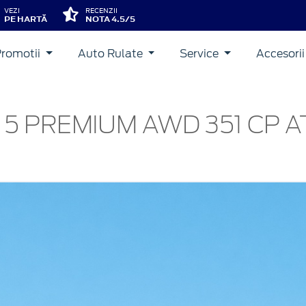
VEZI
RECENZII
PE HARTĂ
NOTA 4.5/5
Promotii
Auto Rulate
Service
Accesori
5 PREMIUM AWD 351 CP A