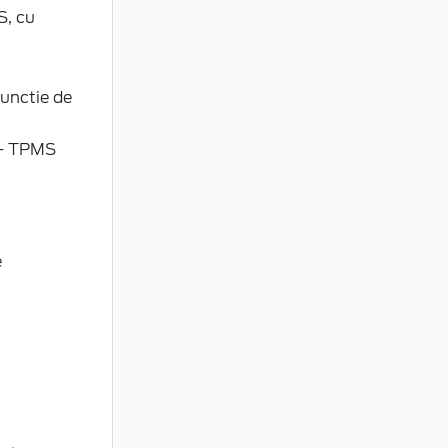
S, cu
functie de
i - TPMS
e