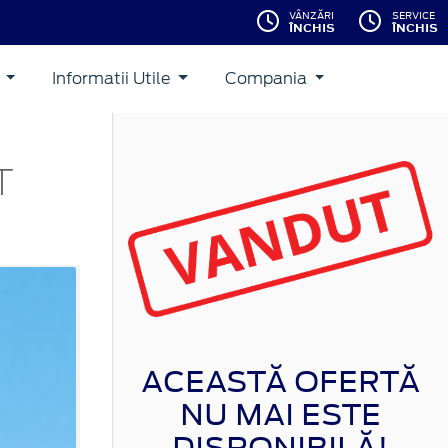
VÂNZĂRI
SERVICE
ÎNCHIS
ÎNCHIS
i
Informatii Utile
Compania
T
ACEASTĂ OFERTĂ
NU MAI ESTE
DISPONIBILĂ!