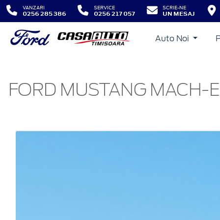
VANZARI
SERVICE
SCRIE-NE
0256 285 386
0256 217 057
UN MESAJ
Auto Noi
FORD MUSTANG MACH-E 