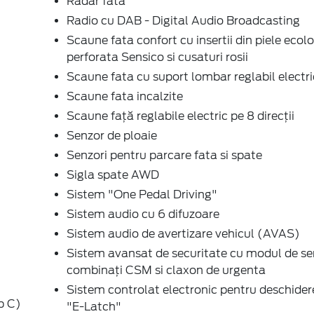
Radar fata
Radio cu DAB - Digital Audio Broadcasting
Scaune fata confort cu insertii din piele ecol
perforata Sensico si cusaturi rosii
Scaune fata cu suport lombar reglabil electri
Scaune fata incalzite
Scaune față reglabile electric pe 8 direcții
Senzor de ploaie
Senzori pentru parcare fata si spate
Sigla spate AWD
Sistem "One Pedal Driving"
Sistem audio cu 6 difuzoare
Sistem audio de avertizare vehicul (AVAS)
Sistem avansat de securitate cu modul de se
combinați CSM si claxon de urgenta
Sistem controlat electronic pentru deschider
p C)
"E-Latch"