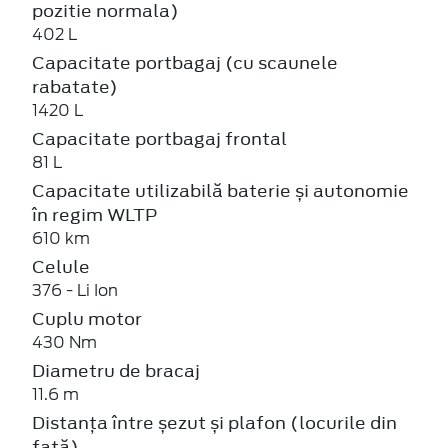
pozitie normala)
402 L
Capacitate portbagaj (cu scaunele
rabatate)
1420 L
Capacitate portbagaj frontal
81 L
Capacitate utilizabilă baterie și autonomie
în regim WLTP
610 km
Celule
376 - Li Ion
Cuplu motor
430 Nm
Diametru de bracaj
11.6 m
Distanța între șezut și plafon (locurile din
față)