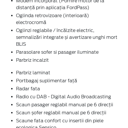
Modem incorporat (Pornire motor de la
distanță prin aplicația FordPass)
Oglinda retrovizoare (interioară)
electrocromă
Oglinzi reglabile / încălzite electric,
semnalizări integrate și avertizare unghi mort
BLIS
Parasolare sofer si pasager iluminate
Parbriz incalzit
Parbriz laminat
Portbagaj suplimentar față
Radar fata
Radio cu DAB - Digital Audio Broadcasting
Scaun pasager reglabil manual pe 6 direcții
Scaun șofer reglabil manual pe 6 direcții
Scaune fata confort cu insertii din piele
ecologica Sensico