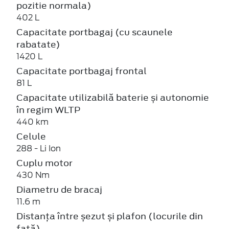
pozitie normala)
402 L
Capacitate portbagaj (cu scaunele
rabatate)
1420 L
Capacitate portbagaj frontal
81 L
Capacitate utilizabilă baterie și autonomie
în regim WLTP
440 km
Celule
288 - Li Ion
Cuplu motor
430 Nm
Diametru de bracaj
11.6 m
Distanța între șezut și plafon (locurile din
față)