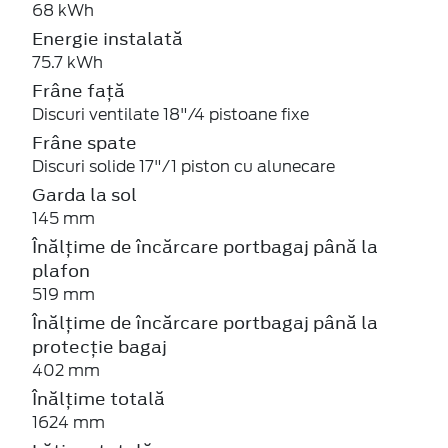
68 kWh
Energie instalată
75.7 kWh
Frâne față
Discuri ventilate 18"/4 pistoane fixe
Frâne spate
Discuri solide 17"/1 piston cu alunecare
Garda la sol
145 mm
Înălțime de încărcare portbagaj până la
plafon
519 mm
Înălțime de încărcare portbagaj până la
protecție bagaj
402 mm
Înălțime totală
1624 mm