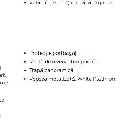
Volan (tip sport) îmbrăcat în piele
Protecţie portbagaj
Roată de rezervă temporară
i
Trapă panoramică
eră
Vopsea metalizată, White Platinium
m de
te
d