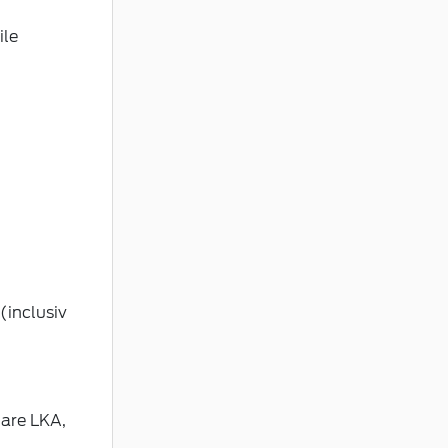
ile
(inclusiv
lare LKA,