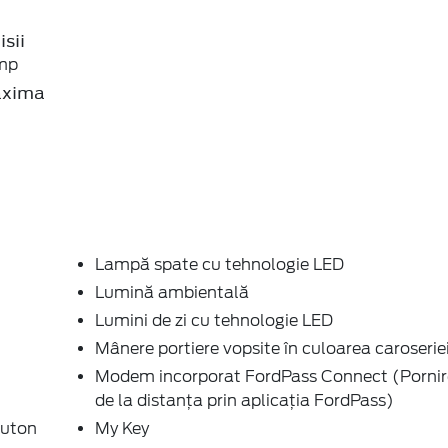
sii
mp
axima
Lampă spate cu tehnologie LED
i
Lumină ambientală
Lumini de zi cu tehnologie LED
Mânere portiere vopsite în culoarea caroserie
Modem incorporat FordPass Connect (Porni
de la distanța prin aplicația FordPass)
buton
My Key