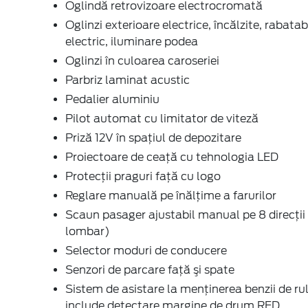
Oglindă retrovizoare electrocromată
Oglinzi exterioare electrice, încălzite, rabatab
electric, iluminare podea
Oglinzi în culoarea caroseriei
Parbriz laminat acustic
Pedalier aluminiu
Pilot automat cu limitator de viteză
Priză 12V în spaţiul de depozitare
Proiectoare de ceaţă cu tehnologia LED
Protecţii praguri faţă cu logo
Reglare manuală pe înălţime a farurilor
Scaun pasager ajustabil manual pe 8 direcţii 
lombar)
Selector moduri de conducere
Senzori de parcare faţă şi spate
Sistem de asistare la menținerea benzii de ru
include detectare margine de drum RED