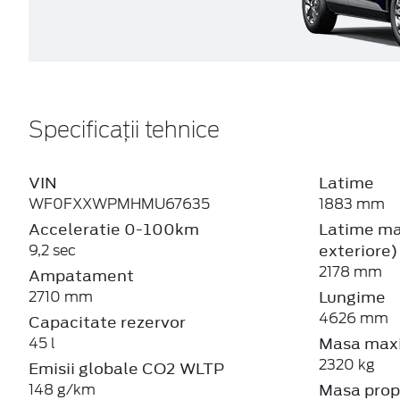
Specificații tehnice
VIN
Latime
WF0FXXWPMHMU67635
1883 mm
Acceleratie 0-100km
Latime max
exteriore)
9,2 sec
2178 mm
Ampatament
Lungime
2710 mm
4626 mm
Capacitate rezervor
Masa maxi
45 l
2320 kg
Emisii globale CO2 WLTP
Masa prop
148 g/km