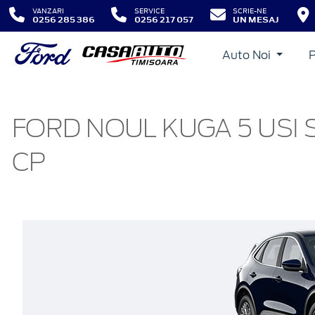
VANZARI
SERVICE
SCRIE-NE
0256 285 386
0256 217 057
UN MESAJ
Auto Noi
FORD NOUL KUGA 5 USI S
CP