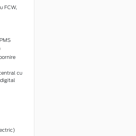
cu FCW,
 TPMS
u
pornire
entral cu
digital
ectric)