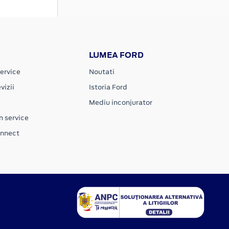
LUMEA FORD
ervice
Noutati
vizii
Istoria Ford
Mediu inconjurator
n service
onnect