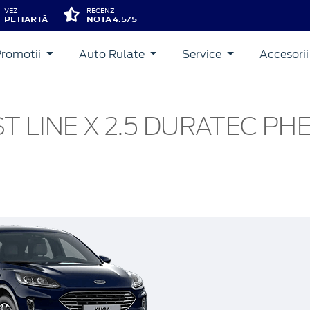
VEZI
RECENZII
PE HARTĂ
NOTA 4.5/5
Promotii
Auto Rulate
Service
Accesori
T LINE X 2.5 DURATEC PHE