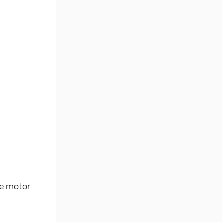
i
re motor