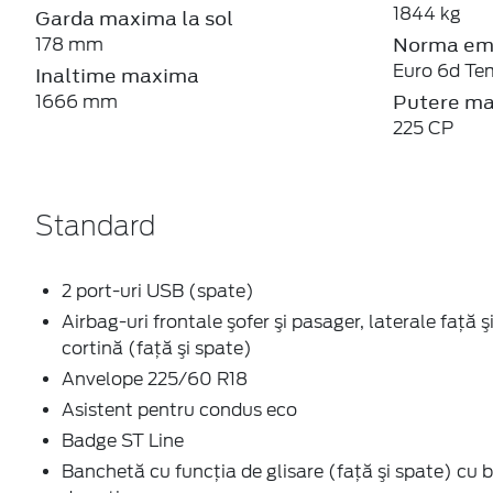
1844 kg
Garda maxima la sol
Norma emi
178 mm
Euro 6d Te
Inaltime maxima
Putere m
1666 mm
225 CP
Standard
2 port-uri USB (spate)
Airbag-uri frontale şofer şi pasager, laterale faţă ş
cortină (faţă şi spate)
Anvelope 225/60 R18
Asistent pentru condus eco
Badge ST Line
Banchetă cu funcţia de glisare (faţă şi spate) cu 