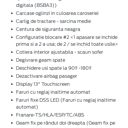
digitala (BSBA3))
Carcase oglinzi in culoarea caroseriei
Carlig de tractare - sarcina medie
Centura de siguranta neagra
Configuratie blocare #2 <1 apasare se inchide
prima si a 2 a usa; de 2 / se inchid toate usile>
Cotiera interior ajustabila - scaun sofer
Degivrare geam spate
Deschidere usi spate la 90º -180º
Dezactivare airbag pasager
Display 13" Touchscreen
Faruri cu reglaj inaltime automat
Faruri fixe DSS LED (Faruri cu reglaj inaltime
automat)
Franare-TS/HLA/ESP/TC/ABS
Geam fix pe rândul doi dreapta (Geam fix pe