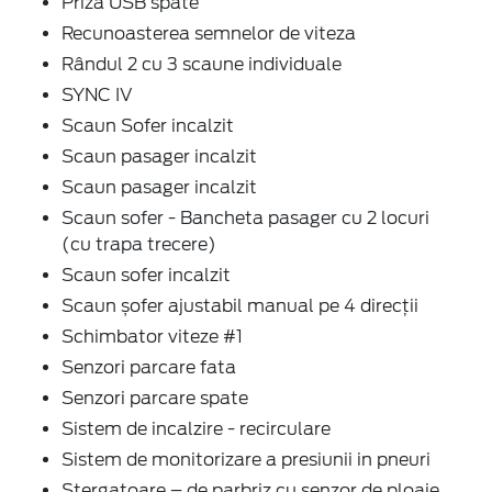
Priză USB spate
Recunoasterea semnelor de viteza
Rândul 2 cu 3 scaune individuale
SYNC IV
Scaun Sofer incalzit
Scaun pasager incalzit
Scaun pasager incalzit
Scaun sofer - Bancheta pasager cu 2 locuri
(cu trapa trecere)
Scaun sofer incalzit
Scaun șofer ajustabil manual pe 4 direcții
Schimbator viteze #1
Senzori parcare fata
Senzori parcare spate
Sistem de incalzire - recirculare
Sistem de monitorizare a presiunii in pneuri
Stergatoare – de parbriz cu senzor de ploaie