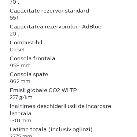
70 l
Capacitate rezervor standard
55 l
Capacitatea rezervorului - AdBlue
20 l
Combustibil
Diesel
Consola frontala
958 mm
Consola spate
992 mm
Emisii globale CO2 WLTP
227 g/km
Inaltimea deschiderii usii de incarcare
laterala
1301 mm
Latime totala (inclusiv oglinzi)
2275 mm