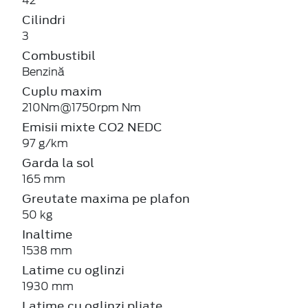
42
Cilindri
3
Combustibil
Benzină
Cuplu maxim
210Nm@1750rpm Nm
Emisii mixte CO2 NEDC
97 g/km
Garda la sol
165 mm
Greutate maxima pe plafon
50 kg
Inaltime
1538 mm
Latime cu oglinzi
1930 mm
Latime cu oglinzi pliate