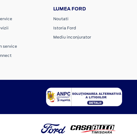
LUMEA FORD
ervice
Noutati
vizii
Istoria Ford
Mediu inconjurator
n service
onnect