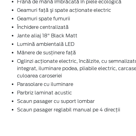
Frână de mână îmbrăcată în piele ecologică
Geamuri faţă şi spate acţionate electric
Geamuri spate fumurii
Închidere centralizată
Jante aliaj 18" Black Matt
Lumină ambientală LED
Mânere de susţinere faţă
Oglinzi acţionate electric, încălzite, cu semnalizat
integrat, iluminare podea, pliabile electric, carcase
culoarea caroseriei
Parasolare cu iluminare
Parbriz laminat acustic
Scaun pasager cu suport lombar
Scaun pasager reglabil manual pe 4 direcții