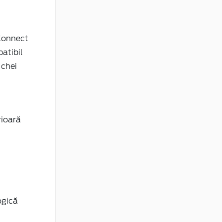
Connect
atibil
 chei
rioară
ogică