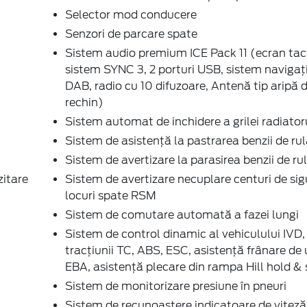
Selector mod conducere
Senzori de parcare spate
Sistem audio premium ICE Pack 11 (ecran tact
sistem SYNC 3, 2 porturi USB, sistem navigaţ
DAB, radio cu 10 difuzoare, Antenă tip aripă 
rechin)
Sistem automat de inchidere a grilei radiator
Sistem de asistenţă la pastrarea benzii de ru
Sistem de avertizare la parasirea benzii de r
zitare
Sistem de avertizare necuplare centuri de si
locuri spate RSM
Sistem de comutare automată a fazei lungi
Sistem de control dinamic al vehiculului IVD,
tracțiunii TC, ABS, ESC, asistență frânare de
EBA, asistență plecare din rampa Hill hold & 
Sistem de monitorizare presiune în pneuri
Sistem de recunoaştere indicatoare de viteză