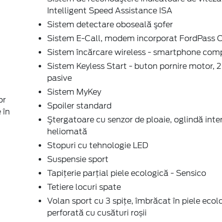
Intelligent Speed Assistance ISA
Sistem detectare oboseală şofer
Sistem E-Call, modem incorporat FordPass 
Sistem încărcare wireless - smartphone comp
Sistem Keyless Start - buton pornire motor, 2
pasive
Sistem MyKey
or
Spoiler standard
 în
Ştergatoare cu senzor de ploaie, oglindă inte
heliomată
Stopuri cu tehnologie LED
Suspensie sport
Tapiţerie parţial piele ecologică - Sensico
Tetiere locuri spate
Volan sport cu 3 spițe, îmbrăcat în piele ecol
perforată cu cusături roșii