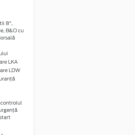
il 8",
ie, B&O cu
dorsală
ului
lare LKA
ulare LDW
guranță
 controlul
 urgență
start
 -