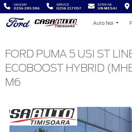
VANZARI
SERVICE
SCRIE-NE
0256 285 386
0256 217 057
UN MESAJ
Auto Noi
FORD PUMA 5 USI ST LINE
ECOBOOST HYBRID (MHEV
M6