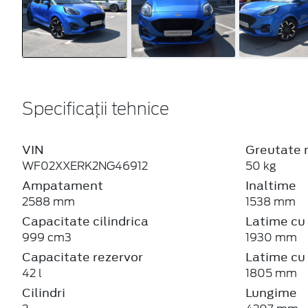
Specificații tehnice
VIN
Greutate 
WF02XXERK2NG46912
50 kg
Ampatament
Inaltime
2588 mm
1538 mm
Capacitate cilindrica
Latime cu 
999 cm3
1930 mm
Capacitate rezervor
Latime cu 
42 l
1805 mm
Cilindri
Lungime