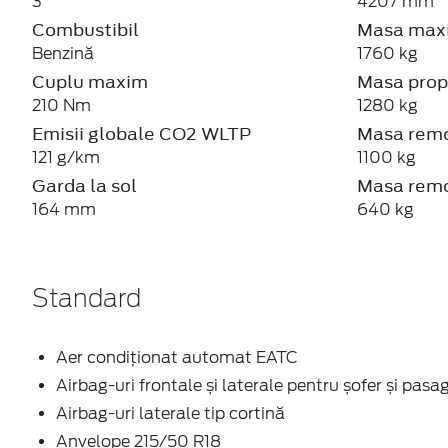
3
4207 mm
Combustibil
Masa maxi
Benzină
1760 kg
Cuplu maxim
Masa prop
210 Nm
1280 kg
Emisii globale CO2 WLTP
Masa remo
121 g/km
1100 kg
Garda la sol
Masa remo
164 mm
640 kg
Standard
Aer condiţionat automat EATC
Airbag-uri frontale și laterale pentru șofer și pasa
Airbag-uri laterale tip cortină
Anvelope 215/50 R18