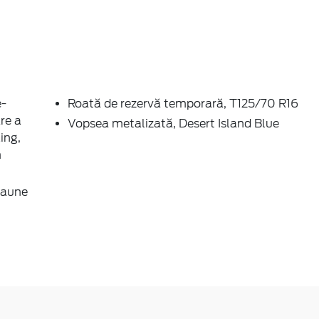
e-
Roată de rezervă temporară, T125/70 R16
re a
Vopsea metalizată, Desert Island Blue
ing,
m
Scaune