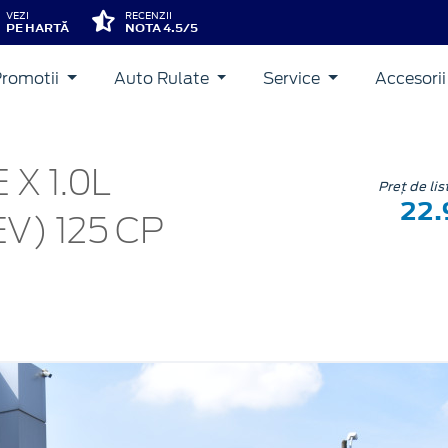
VEZI
RECENZII
PE HARTĂ
NOTA 4.5/5
Promotii
Auto Rulate
Service
Accesori
 X 1.0L
Preț de li
22
) 125 CP