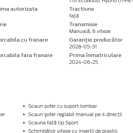
1.0l EcoBoost Hybrid (mHE
ma autorizata
Tractiune
faţă
rie
Transmisie
Manuală, 6 viteze
rcabila cu franare
Garanție producător
2028-05-31
rcabila fara franare
Prima înmatriculare
2024-06-25
Scaun șofer cu suport lombar
ger
Scaun şofer reglabil manual pe 4 direcții
Scaune faţă tip Sport
Schimbător viteze cu inserţii de plastic