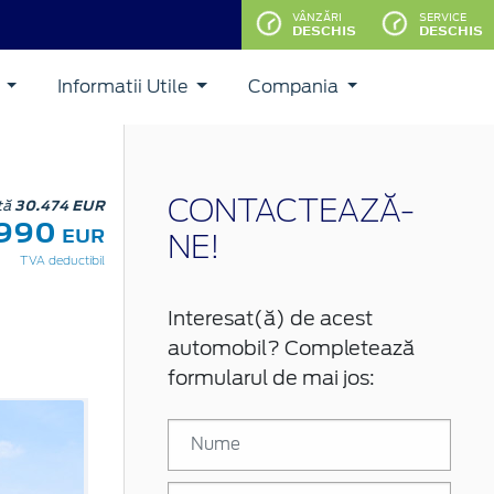
VÂNZĂRI
SERVICE
DESCHIS
DESCHIS
i
Informatii Utile
Compania
stă
30.474 EUR
CONTACTEAZĂ-
.990
EUR
NE!
TVA deductibil
Interesat(ă) de acest
automobil? Completează
formularul de mai jos: