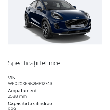
Specificații tehnice
VIN
WF02XXERK2MP12743
Ampatament
2588 mm
Capacitate cilindree
999