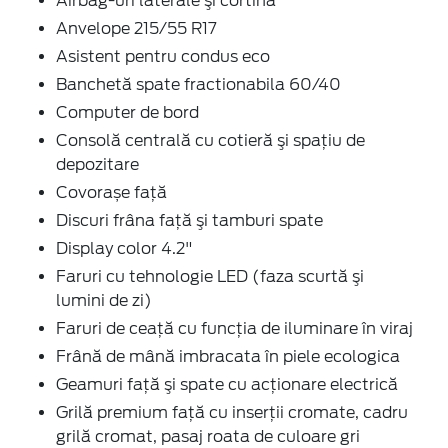
Airbag-uri laterale şi cortină
Anvelope 215/55 R17
Asistent pentru condus eco
Banchetă spate fractionabila 60/40
Computer de bord
Consolă centrală cu cotieră şi spaţiu de
depozitare
Covorașe față
Discuri frâna faţă şi tamburi spate
Display color 4.2"
Faruri cu tehnologie LED (faza scurtă şi
lumini de zi)
Faruri de ceaţă cu funcţia de iluminare în viraj
Frână de mână imbracata în piele ecologica
Geamuri faţă şi spate cu acţionare electrică
Grilă premium faţă cu inserţii cromate, cadru
grilă cromat, pasaj roata de culoare gri