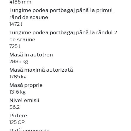
4186 mm
Lungime podea portbagaj până la primul
rând de scaune
1472 l
Lungime podea portbagaj până la rândul 2
de scaune
725 l
Masă in autotren
2885 kg
Masă maximă autorizată
1785 kg
Masă proprie
1316 kg
Nivel emisii
S6.2
Putere
125 CP
Rată compresie