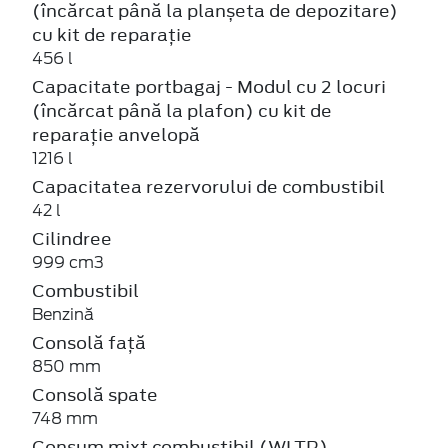
(încărcat până la planșeta de depozitare)
cu kit de reparație
456 l
Capacitate portbagaj - Modul cu 2 locuri
(încărcat până la plafon) cu kit de
reparație anvelopă
1216 l
Capacitatea rezervorului de combustibil
42 l
Cilindree
999 cm3
Combustibil
Benzină
Consolă față
850 mm
Consolă spate
748 mm
Consum mixt combustibil (WLTP)