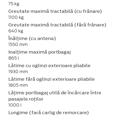
75 kg
Greutate maximă tractabilă (cu frânare)
1100 kg
Greutate maximă tractabilă (fără frânare)
640 kg
Înălțime (cu antena)
1550 mm
Inalțime maximă portbagaj
865 l
Lătime cu oglinzi exterioare pliabile
1930 mm
Lătime fără oglinzi exterioare pliabile
1805 mm
Lățime portbagaj utilă de încărcare între
pasajele roților
1000 l
Lungime (fară carlig de remorcare)