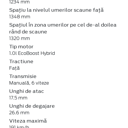
1234 mm
Spațiu la nivelul umerilor scaune față
1348 mm
Spațiul în zona umerilor pe cel de-al doilea
rând de scaune
1320 mm
Tip motor
1.0l EcoBoost Hybrid
Tractiune
Față
Transmisie
Manuală, 6 viteze
Unghi de atac
17.5 mm
Unghi de degajare
26.6 mm
Viteza maximă
191 km/h