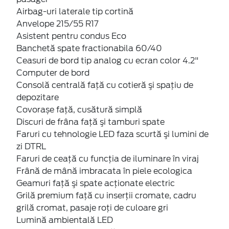
Airbag-uri laterale tip cortină
Anvelope 215/55 R17
Asistent pentru condus Eco
Banchetă spate fractionabila 60/40
Ceasuri de bord tip analog cu ecran color 4.2"
Computer de bord
Consolă centrală față cu cotieră şi spaţiu de
depozitare
Covorașe față, cusătură simplă
Discuri de frâna faţă şi tamburi spate
Faruri cu tehnologie LED faza scurtă şi lumini de
zi DTRL
Faruri de ceaţă cu funcţia de iluminare în viraj
Frână de mână imbracata în piele ecologica
Geamuri faţă şi spate acţionate electric
Grilă premium faţă cu inserţii cromate, cadru
grilă cromat, pasaje roți de culoare gri
Lumină ambientală LED