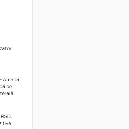
izator
 - Arcadă
mpă de
terală
 RSD,
itive