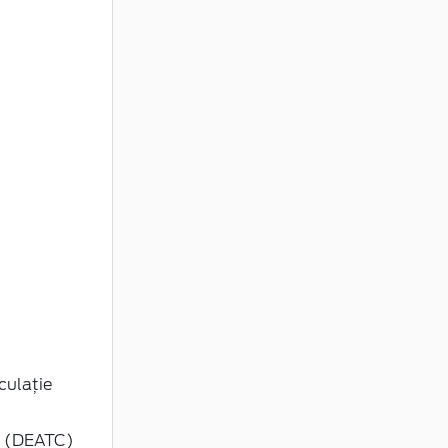
culație
 - (DEATC)