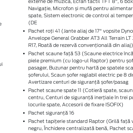
externe de muzică, Ecran tactil TFT 8", 6 box
Navigație, Microfon și mufă pentru alimentar
spate, Sistem electronic de control al tempera
(DE
e
Pachet roți 41 (Jante aliaj de 17" vopsite Dyno
Anvelope General Grabber AT3 All Terrain LT
R17, Roată de rezervă convențională din aliaj
Pachet scaune față 53 (Scaune electrice încăl
piele premium (cu logo-ul Raptor) pentru șof
ui
pasager, Buzunar pentru hartă pe spatele sc
șoferului, Scaun șofer reglabil electric pe 8 dir
Avertizare centuri de siguranță șofer/pasag
Pachet scaune spate 11 (Cotieră spate, scaun
centru, Centuri de siguranță inerțiale în trei 
locurile spate, Accesorii de fixare ISOFIX)
Pachet siguranță 16
Pachet tapițerie standard Raptor (Grilă față 
negru, Închidere centralizată benă, Pachet s