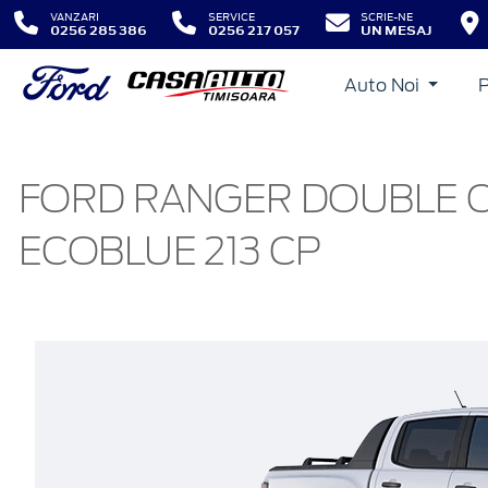
VANZARI
SERVICE
SCRIE-NE
0256 285 386
0256 217 057
UN MESAJ
Auto Noi
FORD RANGER DOUBLE C
ECOBLUE 213 CP