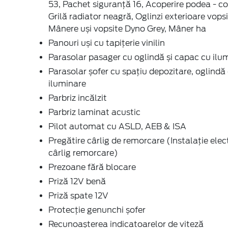
53, Pachet siguranță 16, Acoperire podea - co
Grilă radiator neagră, Oglinzi exterioare vops
Mânere uși vopsite Dyno Grey, Mâner ha
Panouri uși cu tapițerie vinilin
Parasolar pasager cu oglindă și capac cu ilu
Parasolar șofer cu spațiu depozitare, oglindă 
iluminare
Parbriz incălzit
Parbriz laminat acustic
Pilot automat cu ASLD, AEB & ISA
Pregătire cârlig de remorcare (Instalație elec
cârlig remorcare)
Prezoane fără blocare
Priză 12V benă
Priză spate 12V
Protecție genunchi șofer
Recunoașterea indicatoarelor de viteză