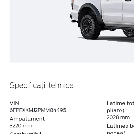
Specificații tehnice
VIN
Latime tot
pliate)
6FPPXXMJ2PMM84495
2028 mm
Ampatament
Latimea be
3220 mm
podea)