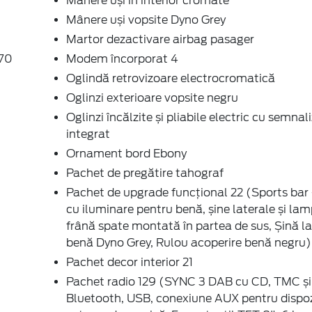
Mânere uși în interior cromate
Mânere uși vopsite Dyno Grey
Martor dezactivare airbag pasager
/70
Modem încorporat 4
Oglindă retrovizoare electrocromatică
Oglinzi exterioare vopsite negru
Oglinzi încălzite și pliabile electric cu semnal
integrat
Ornament bord Ebony
Pachet de pregătire tahograf
Pachet de upgrade funcțional 22 (Sports bar
cu iluminare pentru benă, șine laterale și la
frână spate montată în partea de sus, Șină la
benă Dyno Grey, Rulou acoperire benă negru)
Pachet decor interior 21
Pachet radio 129 (SYNC 3 DAB cu CD, TMC și
Bluetooth, USB, conexiune AUX pentru dispoz