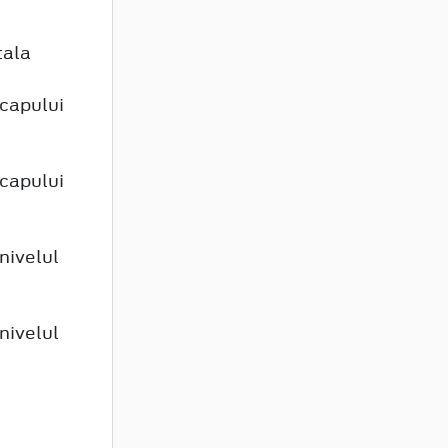
tala
 capului
 capului
nivelul
nivelul