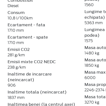
Combustibil
1560
Diesel
Lungime t
Consum
echipata)
10,8 l/100km
5363 mm
Ecartament - fata
Lungimea b
1710 mm
podea)
Ecartament - spate
1575
1710 mm
Masa auto
Emisii CO2
1480 kg
281 g/km
Masa auto
Emisii mixte CO2 NEDC
1850 kg
238 g/km
Masa maxi
Inaltime de incarcare
6000
(neincarcat)
Masa prop
906
2246-2374 
Inaltime totala (neincarcat)
Masa total
1837 mm
3270 kg
Inaltimea benei (la centrul axei)