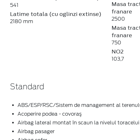
Masa tract
541
franare
Latime totala (cu oglinzi extinse)
2500
2180 mm
Masa tract
franare
750
NO2
103,7
Standard
ABS/ESP/RSC/Sistem de management al terenul
Acoperire podea - covoraş
Airbag lateral montat în scaun la nivelul toracelui
Airbag pasager