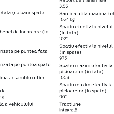
Raport de transmisie
3,55
otala (cu bara spate
Sarcina utila maxima to
1024 kg
Spatiu efectiv la nivelul
enei de incarcare (la
(in fata)
1022
Spatiu efectiv la nivelul
rizata pe puntea fata
(in spate)
975
rizata pe puntea spate
Spatiu maxim efectiv la 
picioarelor (in fata)
ma ansamblu rutier
1058
Spatiu maxim efectiv la 
rie
picioarelor (in spate)
kg
902
a a vehiculului
Tractiune
integrală