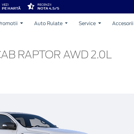
VEZI
RECENZII
PE HARTĂ
NOTA 4.5/5
Promotii
Auto Rulate
Service
Accesori
AB RAPTOR AWD 2.0L