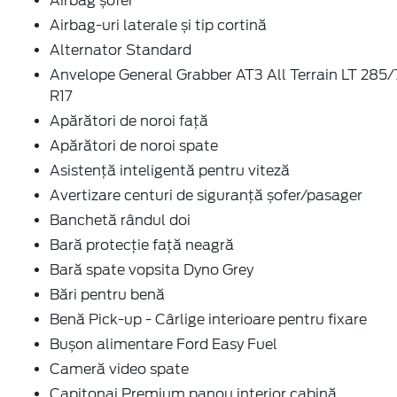
Airbag șofer
Airbag-uri laterale și tip cortină
Alternator Standard
Anvelope General Grabber AT3 All Terrain LT 285
R17
Apărători de noroi față
Apărători de noroi spate
Asistență inteligentă pentru viteză
Avertizare centuri de siguranță șofer/pasager
Banchetă rândul doi
Bară protecție față neagră
Bară spate vopsita Dyno Grey
Bări pentru benă
Benă Pick-up - Cârlige interioare pentru fixare
Bușon alimentare Ford Easy Fuel
Cameră video spate
Capitonaj Premium panou interior cabină