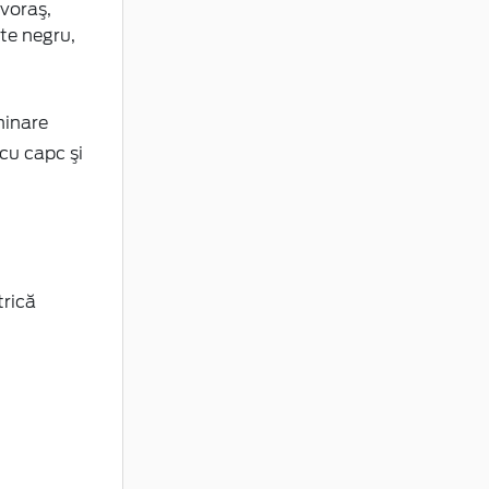
voraş,
ite negru,
minare
cu capc şi
trică