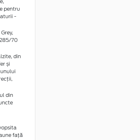
e,
e pentru
turii -
 Grey,
 285/70
)
zite, din
er și
aunului
ecţii,
ul din
puncte
vopsita
caune față