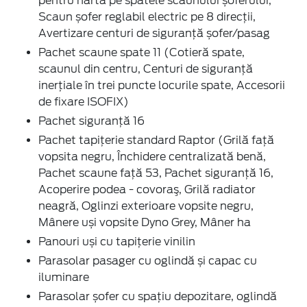
pentru hartă pe spatele scaunului șoferului,
Scaun șofer reglabil electric pe 8 direcţii,
Avertizare centuri de siguranță șofer/pasag
Pachet scaune spate 11 (Cotieră spate,
scaunul din centru, Centuri de siguranță
inerțiale în trei puncte locurile spate, Accesorii
de fixare ISOFIX)
Pachet siguranță 16
Pachet tapițerie standard Raptor (Grilă față
vopsita negru, Închidere centralizată benă,
Pachet scaune față 53, Pachet siguranță 16,
Acoperire podea - covoraş, Grilă radiator
neagră, Oglinzi exterioare vopsite negru,
Mânere uși vopsite Dyno Grey, Mâner ha
Panouri uși cu tapițerie vinilin
Parasolar pasager cu oglindă și capac cu
iluminare
Parasolar șofer cu spațiu depozitare, oglindă