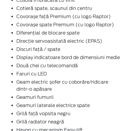
Cosolă îmbrăcată cu vinil
Cotieră spate, scaunul din centru
Covorașe față Premium (cu logo Raptor)
Covorașe spate Premium (cu logo Raptor)
Diferențial de blocare spate
Direcție servoasistată electric (EPAS)
Discuri față / spate
Display indicatoare bord de dimensiuni medie
Două chei cu telecomandă
Faruri cu LED
Geam electric șofer cu coborâre/ridicare
dintr-o apăsare
Geamuri fumurii
Geamuri laterale electrice spate
Grilă față vopsita negru
Grilă radiator neagră
Hayon cu mecanism Easy-lift