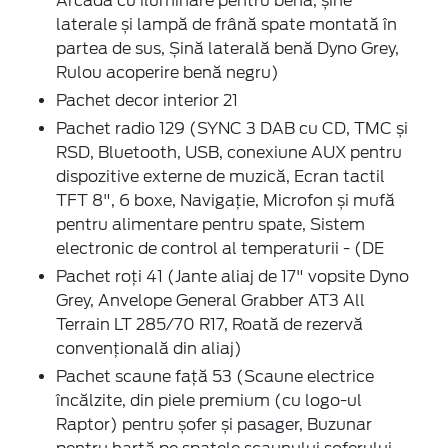
Arcadă cu iluminare pentru benă, șine
laterale și lampă de frână spate montată în
partea de sus, Șină laterală benă Dyno Grey,
Rulou acoperire benă negru)
Pachet decor interior 21
Pachet radio 129 (SYNC 3 DAB cu CD, TMC și
RSD, Bluetooth, USB, conexiune AUX pentru
dispozitive externe de muzică, Ecran tactil
TFT 8", 6 boxe, Navigație, Microfon și mufă
pentru alimentare pentru spate, Sistem
electronic de control al temperaturii - (DE
Pachet roți 41 (Jante aliaj de 17" vopsite Dyno
Grey, Anvelope General Grabber AT3 All
Terrain LT 285/70 R17, Roată de rezervă
convențională din aliaj)
Pachet scaune față 53 (Scaune electrice
încălzite, din piele premium (cu logo-ul
Raptor) pentru șofer și pasager, Buzunar