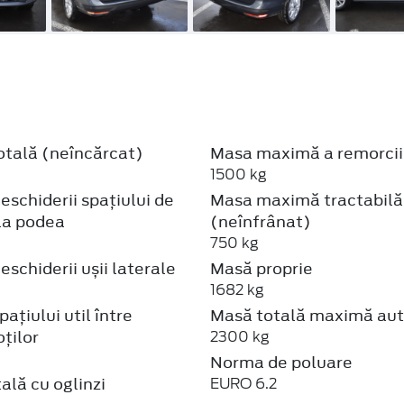
otală (neîncărcat)
Masa maximă a remorci
1500 kg
eschiderii spațiului de
Masa maximă tractabilă
la podea
(neînfrânat)
750 kg
eschiderii ușii laterale
Masă proprie
1682 kg
ațiului util între
Masă totală maximă aut
oților
2300 kg
Norma de poluare
ală cu oglinzi
EURO 6.2