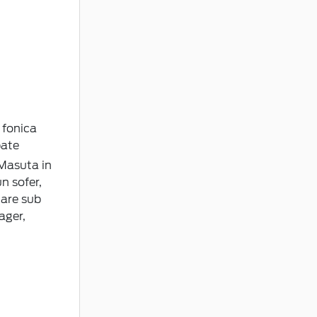
 fonica
pate
Masuta in
n sofer,
tare sub
ager,