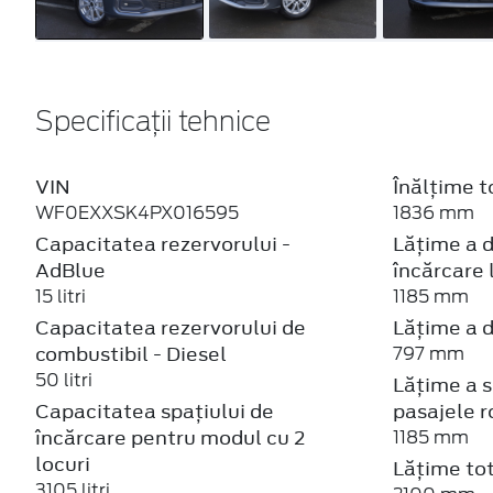
Specificații tehnice
VIN
Înălțime t
WF0EXXSK4PX016595
1836 mm
Capacitatea rezervorului -
Lățime a d
AdBlue
încărcare 
15 litri
1185 mm
Capacitatea rezervorului de
Lățime a d
combustibil - Diesel
797 mm
50 litri
Lățime a sp
Capacitatea spațiului de
pasajele r
încărcare pentru modul cu 2
1185 mm
locuri
Lățime tot
3105 litri