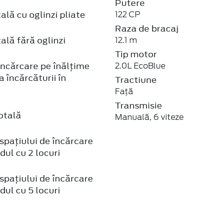
Putere
ală cu oglinzi pliate
122 CP
Raza de bracaj
ală fără oglinzi
12.1 m
Tip motor
încărcare pe înălțime
2.0L EcoBlue
a încărcăturii în
Tractiune
Față
Transmisie
otală
Manuală, 6 viteze
pațiului de încărcare
ul cu 2 locuri
pațiului de încărcare
ul cu 5 locuri