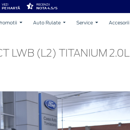
VEZI
RECENZII
PE HARTĂ
NOTA 4.5/5
Promotii
Auto Rulate
Service
Accesori
LWB (L2) TITANIUM 2.0L