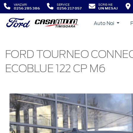
VANZARI
SERVICE
SCRIE-NE
0256 285 386
0256 217 057
UN MESAJ
Auto Noi
FORD TOURNEO CONNECT 
ECOBLUE 122 CP M6