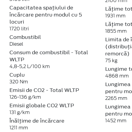
2100 mm
Capacitatea spațiului de
Lățime tot
încărcare pentru modul cu 5
1931 mm
locuri
Lățime tot
1720 litri
1855 mm
Combustibil
Limita de 
Diesel
(distribuți
Consum de combustibil - Total
remorcă)
WLTP
75 kg
4,8-5,2 L/100 km
Lungime t
Cuplu
4868 mm
320 Nm
Lungimea s
Emisii de CO2 - Total WLTP
pentru mod
126-136 g/km
2265 mm
Emisii globale CO2 WLTP
Lungimea s
131 g/km
pentru mod
Înălțime de încărcare
1452 mm
1211 mm