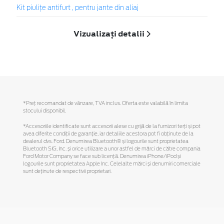
Kit piuliţe antifurt , pentru jante din aliaj
Vizualizați detalii
*Preţ recomandat de vânzare, TVA inclus. Oferta este valabilă în limita
stocului disponibil.
*Accesoriile identificate sunt accesorii alese cu grijă de la furnizori terți și pot
avea diferite condiții de garanție, iar detaliile acestora pot fi obținute de la
dealerul dvs. Ford. Denumirea Bluetooth® și logourile sunt proprietatea
Bluetooth SIG, Inc. și orice utilizare a unor astfel de mărci de către compania
Ford Motor Company se face sub licență. Denumirea iPhone/iPod și
logourile sunt proprietatea Apple Inc. Celelalte mărci și denumiri comerciale
sunt deținute de respectivii proprietari.