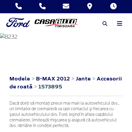
B-MAX
2012
Modele
B-MAX 2012
Jante
Accesorii
>
>
>
de roată
1573895
>
Dacă doriţi să montaţi pneuri mai mari la autovehiculul dvs.,
un limitator de cremalieră va opri contactul şi frecarea cu
şasiul autovehiculului dvs. Ford. Ieşind în afara capătului
cremalierei, limitează mişcarea şi asigură că autovehiculul
dvs. rămâne în condiţie perfectă.