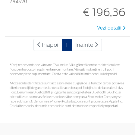
2760720
€ 196,36
Vezi detalii
Inapoi
1
Inainte
*Preţ recomandat de vânzare, TVA inclus. Vă rugăm să contactaţi dealerul dvs.
Ford pentru costuri suplimentare de montare. Vă rugăm să rețineți că pot fi
necesare piese suplimentare. Oferta este valabilă în limita stocului disponibil.
*Accesoriile identificate sunt accesorii alese cu grijă de la furnizori terți și pot avea
diferite condiții de garanție, iar detaliile acestora pot fi obținute de la dealerul dvs.
Ford. Denumirea Bluetooth® și logourile sunt proprietatea Bluetooth SIG, Inc. și
orice utilizare a unor astfel de mărci de către compania Ford Motor Company se
face sub licență. Denumirea iPhone/iPod și logourile sunt proprietatea Apple Inc.
Celelalte mărci și denumiri comerciale sunt deținute de respectivii proprietari