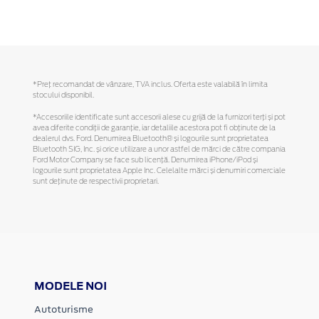
*Preţ recomandat de vânzare, TVA inclus. Oferta este valabilă în limita
stocului disponibil.
*Accesoriile identificate sunt accesorii alese cu grijă de la furnizori terți și pot
avea diferite condiții de garanție, iar detaliile acestora pot fi obținute de la
dealerul dvs. Ford. Denumirea Bluetooth® și logourile sunt proprietatea
Bluetooth SIG, Inc. și orice utilizare a unor astfel de mărci de către compania
Ford Motor Company se face sub licență. Denumirea iPhone/iPod și
logourile sunt proprietatea Apple Inc. Celelalte mărci și denumiri comerciale
sunt deținute de respectivii proprietari.
MODELE NOI
Autoturisme