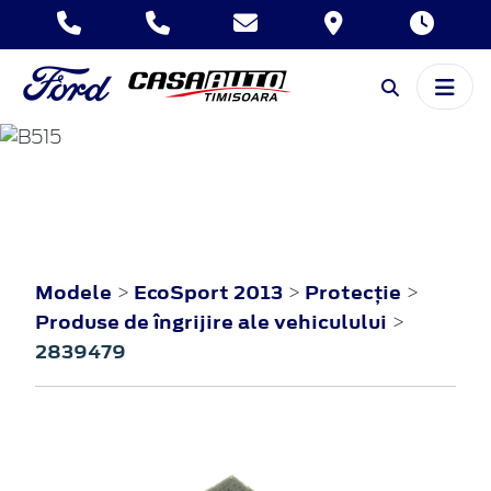
ECOSPORT
2013
Modele
EcoSport 2013
Protecţie
>
>
>
Produse de îngrijire ale vehiculului
>
2839479