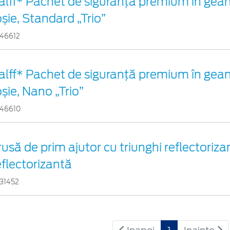
alff* Pachet de siguranţă premium în gean
oșie, Standard „Trio”
46612
alff* Pachet de siguranţă premium în gean
oșie, Nano „Trio”
46610
rusă de prim ajutor cu triunghi reflectoriza
eflectorizantă
31452