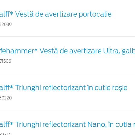
alff* Vestă de avertizare portocalie
82039
ifehammer* Vestă de avertizare Ultra, gal
71506
alff* Triunghi reflectorizant în cutie roșie
60220
alff* Triunghi reflectorizant Nano, în cutia 
32717