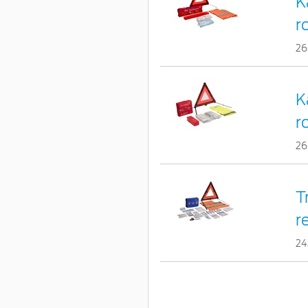
K
r
26
K
r
26
T
r
24