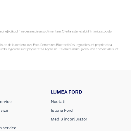
neți că pot fi necesare piese suplimentare. Oferta este valabilă în limita stocului
fi obținute de la dealerul dvs. Ford. Denumirea Bluetooth® și logourile sunt proprietatea
od și logourile sunt proprietatea Apple Inc. Celelalte mărci și denumiri comerciale sunt
LUMEA FORD
ervice
Noutati
vizii
Istoria Ford
Mediu inconjurator
n service