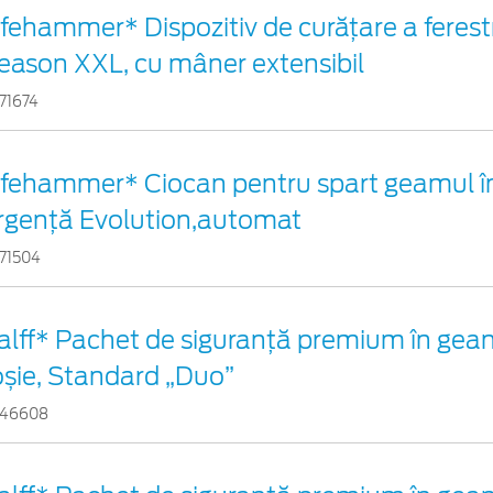
ifehammer* Dispozitiv de curățare a ferestr
eason XXL, cu mâner extensibil
71674
ifehammer* Ciocan pentru spart geamul î
rgenţă Evolution,automat
71504
alff* Pachet de siguranţă premium în gean
oșie, Standard „Duo”
646608