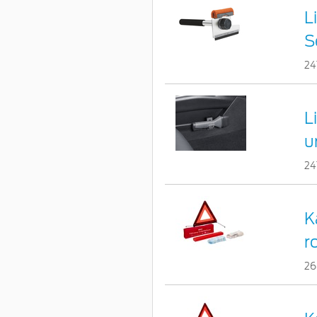
L
S
24
L
u
24
K
r
2