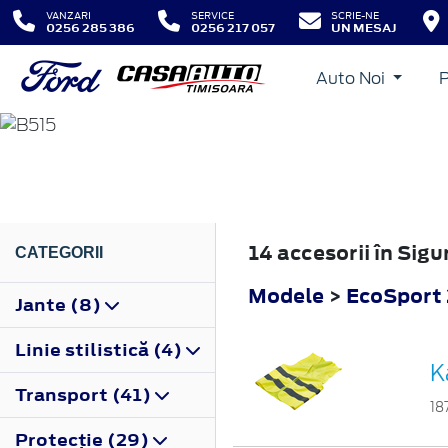
VANZARI
SERVICE
SCRIE-NE
0256 285 386
0256 217 057
UN MESAJ
Auto Noi
ECOSPORT
2013
14 accesorii în Sig
CATEGORII
Modele
>
EcoSport
Jante (8)
Linie stilistică (4)
K
Transport (41)
18
Protecţie (29)