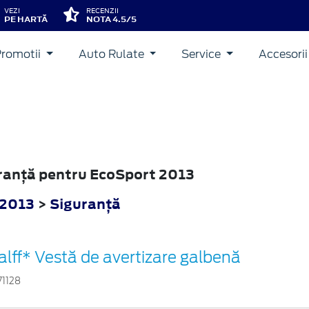
VEZI
RECENZII
PE HARTĂ
NOTA 4.5/5
Promotii
Auto Rulate
Service
Accesori
uranţă pentru EcoSport 2013
 2013
>
Siguranţă
alff* Vestă de avertizare galbenă
71128