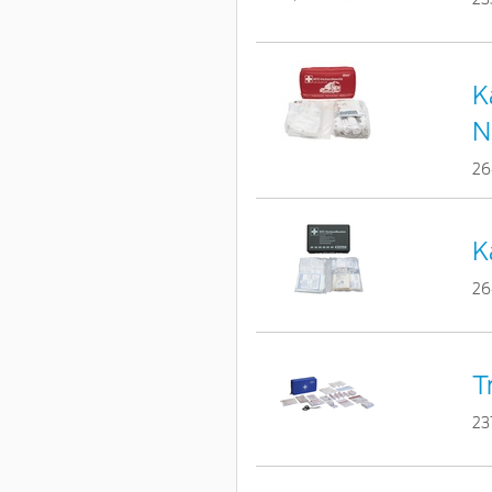
K
N
26
K
26
T
23