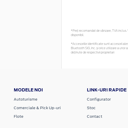
*Preţ recomandat de vânzare, TVA inclus. Vă
disponibil.
*Accesoriile identificate sunt accesorii ales
Bluetooth SIG, Inc. și orice utilizare a un
deținute de respectivii proprietari
MODELE NOI
LINK-URI RAPIDE
Autoturisme
Configurator
Comerciale & Pick Up-uri
Stoc
Flote
Contact