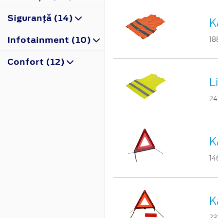
Siguranţă (14)
K
Infotainment (10)
18
Confort (12)
L
24
K
14
K
23