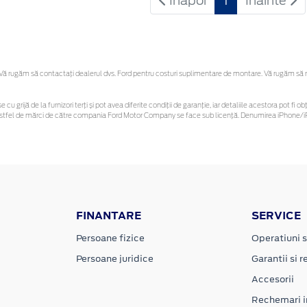
Inapoi
1
Inainte
 rugăm să contactaţi dealerul dvs. Ford pentru costuri suplimentare de montare. Vă rugăm să reți
e cu grijă de la furnizori terți și pot avea diferite condiții de garanție, iar detaliile acestora pot 
or astfel de mărci de către compania Ford Motor Company se face sub licență. Denumirea iPhone/iP
FINANTARE
SERVICE
Persoane fizice
Operatiuni s
Persoane juridice
Garantii si re
Accesorii
Rechemari i