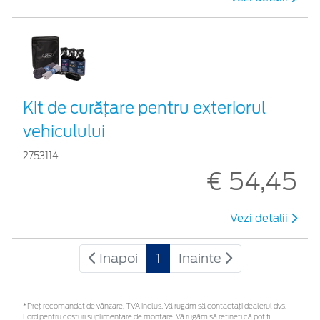
Kit de curățare pentru exteriorul
vehiculului
2753114
€ 54,45
Vezi detalii
Inapoi
1
Inainte
*Preţ recomandat de vânzare, TVA inclus. Vă rugăm să contactaţi dealerul dvs.
Ford pentru costuri suplimentare de montare. Vă rugăm să rețineți că pot fi