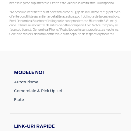
necesare piese suplimentare. Oferta este valabilă în limita stocului disponibil.
*Accesoriile identificate sunt accesorii alese cu grijă de la furnizori terți și pot avea
diferite condiții de garanție, iar detaliile acestora pot fi obținute de la dealerul dvs.
Ford. Denumirea Bluetooth® și logourile sunt proprietatea Bluetooth SIG, Inc. și
orice utilizare a unor astfel de mărci de către compania Ford Motor Company se
face sub licență. Denumirea iPhone/iPod și logourile sunt proprietatea Apple Inc.
Celelalte mărci și denumiri comerciale sunt deținute de respectivii proprietari
MODELE NOI
Autoturisme
Comerciale & Pick Up-uri
Flote
LINK-URI RAPIDE