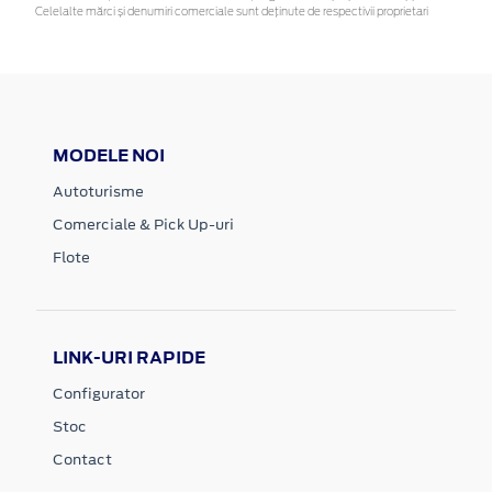
Celelalte mărci și denumiri comerciale sunt deținute de respectivii proprietari
MODELE NOI
Autoturisme
Comerciale & Pick Up-uri
Flote
LINK-URI RAPIDE
Configurator
Stoc
Contact