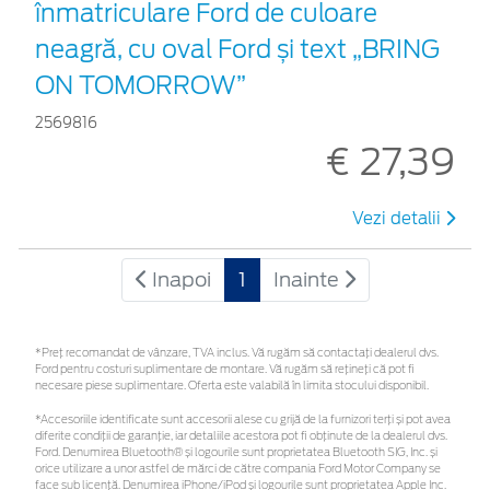
înmatriculare Ford de culoare
neagră, cu oval Ford și text „BRING
ON TOMORROW”
2569816
€ 27,39
Vezi detalii
Inapoi
1
Inainte
*Preţ recomandat de vânzare, TVA inclus. Vă rugăm să contactaţi dealerul dvs.
Ford pentru costuri suplimentare de montare. Vă rugăm să rețineți că pot fi
necesare piese suplimentare. Oferta este valabilă în limita stocului disponibil.
*Accesoriile identificate sunt accesorii alese cu grijă de la furnizori terți și pot avea
diferite condiții de garanție, iar detaliile acestora pot fi obținute de la dealerul dvs.
Ford. Denumirea Bluetooth® și logourile sunt proprietatea Bluetooth SIG, Inc. și
orice utilizare a unor astfel de mărci de către compania Ford Motor Company se
face sub licență. Denumirea iPhone/iPod și logourile sunt proprietatea Apple Inc.