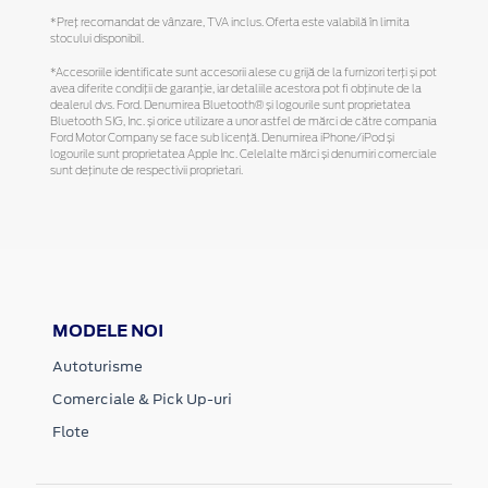
*Preţ recomandat de vânzare, TVA inclus. Oferta este valabilă în limita
stocului disponibil.
*Accesoriile identificate sunt accesorii alese cu grijă de la furnizori terți și pot
avea diferite condiții de garanție, iar detaliile acestora pot fi obținute de la
dealerul dvs. Ford. Denumirea Bluetooth® și logourile sunt proprietatea
Bluetooth SIG, Inc. și orice utilizare a unor astfel de mărci de către compania
Ford Motor Company se face sub licență. Denumirea iPhone/iPod și
logourile sunt proprietatea Apple Inc. Celelalte mărci și denumiri comerciale
sunt deținute de respectivii proprietari.
MODELE NOI
Autoturisme
Comerciale & Pick Up-uri
Flote