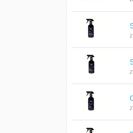
S
2
S
2
C
2