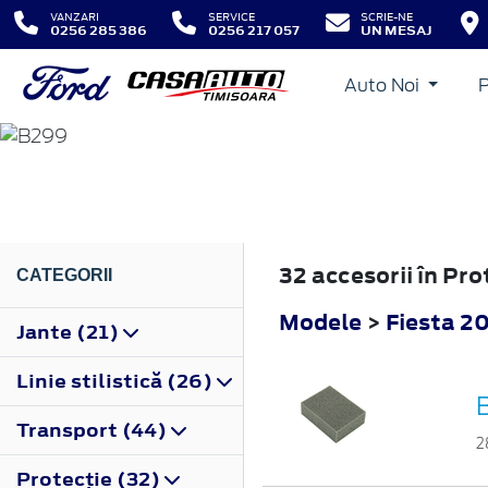
VANZARI
SERVICE
SCRIE-NE
0256 285 386
0256 217 057
UN MESAJ
Auto Noi
FIESTA
2008
32 accesorii în Pr
CATEGORII
Modele
>
Fiesta 2
Jante (21)
Linie stilistică (26)
Transport (44)
2
Protecţie (32)