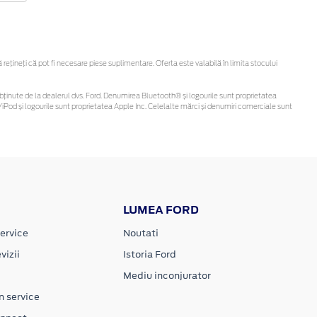
țineți că pot fi necesare piese suplimentare. Oferta este valabilă în limita stocului
 fi obținute de la dealerul dvs. Ford. Denumirea Bluetooth® și logourile sunt proprietatea
iPod și logourile sunt proprietatea Apple Inc. Celelalte mărci și denumiri comerciale sunt
LUMEA FORD
ervice
Noutati
vizii
Istoria Ford
Mediu inconjurator
n service