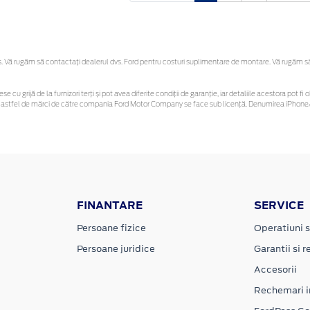
Vă rugăm să contactaţi dealerul dvs. Ford pentru costuri suplimentare de montare. Vă rugăm să re
se cu grijă de la furnizori terți și pot avea diferite condiții de garanție, iar detaliile acestora pot
unor astfel de mărci de către compania Ford Motor Company se face sub licență. Denumirea iPhone/
FINANTARE
SERVICE
Persoane fizice
Operatiuni s
Persoane juridice
Garantii si re
Accesorii
Rechemari i