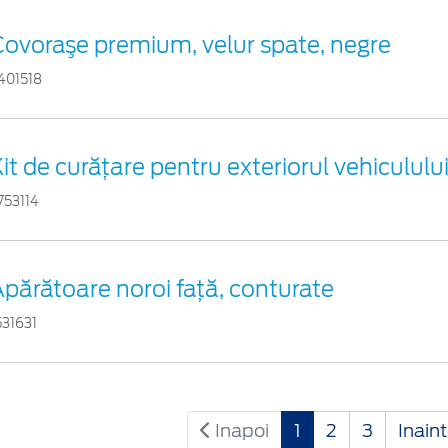
Covoraşe premium, velur spate, negre
401518
it de curățare pentru exteriorul vehicululu
753114
părătoare noroi faţă, conturate
531631
Inapoi
1
2
3
Inain