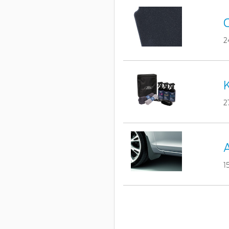
2
K
2
A
1