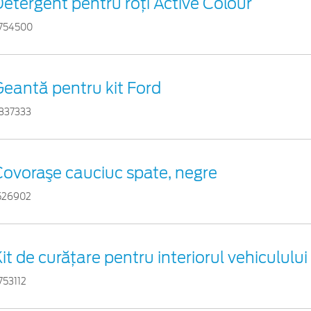
etergent pentru roți Active Colour
754500
Geantă pentru kit Ford
837333
Covoraşe cauciuc spate, negre
526902
it de curățare pentru interiorul vehiculului
753112