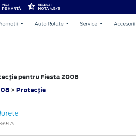
VEZI
RECENZII
PE HARTĂ
NOTA 4.5/5
Promotii
Auto Rulate
Service
Accesori
otecţie pentru Fiesta 2008
008
>
Protecţie
Burete
839479