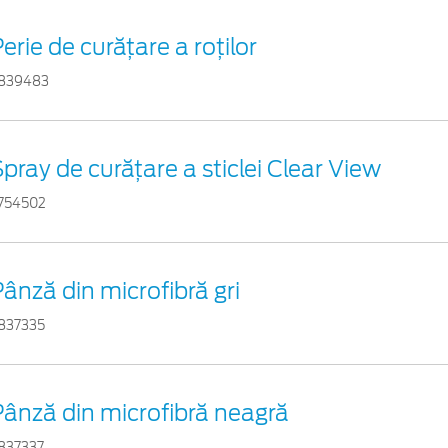
erie de curățare a roților
839483
pray de curățare a sticlei Clear View
754502
ânză din microfibră gri
837335
Pânză din microfibră neagră
837337