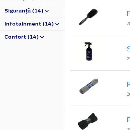
Siguranţă (14)
P
Infotainment (14)
2
Confort (14)
S
2
P
2
2