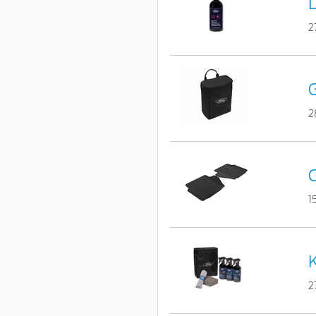
D
2
2
1
K
2