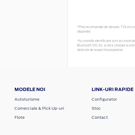
*Preţ recomandat de vânzare, TVA inclus. 
disponibil.
*Accesoriile identificate sunt accesorii ale
Bluetooth SIG, Inc. și orice utilizare a 
deținute de respectivii proprietari
MODELE NOI
LINK-URI RAPIDE
Autoturisme
Configurator
Comerciale & Pick Up-uri
Stoc
Flote
Contact