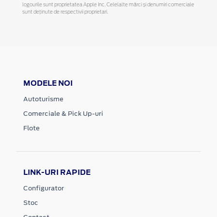
logourile sunt proprietatea Apple Inc. Celelalte mărci și denumiri comerciale
sunt deținute de respectivii proprietari.
MODELE NOI
Autoturisme
Comerciale & Pick Up-uri
Flote
LINK-URI RAPIDE
Configurator
Stoc