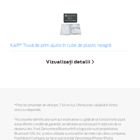
Kalff* Trusă de prim ajutor în cutie de plastic neagră
Vizualizați detalii
*Preţ recomandat de vânzare, TVA inclus. Oferta este valabilă în limita
stocului disponibil.
*Accesoriile identificate sunt accesorii alese cu grijă de la furnizori terți și pot
avea diferite condiții de garanție, iar detaliile acestora pot fi obținute de la
dealerul dvs. Ford. Denumirea Bluetooth® și logourile sunt proprietatea
Bluetooth SIG, Inc. și orice utilizare a unor astfel de mărci de către compania
Ford Motor Company se face sub licență. Denumirea iPhone/iPod și