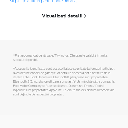
Kit piuliţe antifurt pentru jante din aliaj
Vizualizați detalii
*Preţ recomandat de vânzare, TVA inclus. Oferta este valabilă în limita
stocului disponibil.
*Accesoriile identificate sunt accesorii alese cu grijă de la furnizori terți și pot
avea diferite condiții de garanție, iar detaliile acestora pot fi obținute de la
dealerul dvs. Ford. Denumirea Bluetooth® și logourile sunt proprietatea
Bluetooth SIG, Inc. și orice utilizare a unor astfel de mărci de către compania
Ford Motor Company se face sub licență. Denumirea iPhone/iPod și
logourile sunt proprietatea Apple Inc. Celelalte mărci și denumiri comerciale
sunt deținute de respectivii proprietari.