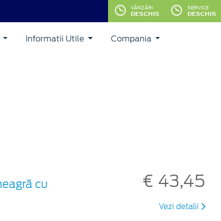
VÂNZĂRI
SERVICE
DESCHIS
DESCHIS
i
Informatii Utile
Compania
€ 43,45
 neagră cu
Vezi detalii