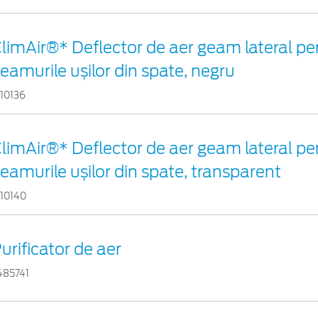
limAir®* Deflector de aer geam lateral pe
eamurile ușilor din spate, negru
110136
limAir®* Deflector de aer geam lateral pe
eamurile ușilor din spate, transparent
110140
urificator de aer
485741