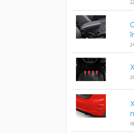
2
C
î
2
X
2
X
n
1