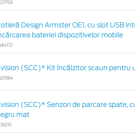
227703
otieră Design Armster OE1, cu slot USB in
ncărcarea bateriei dispozitivelor mobile
464172
vision (SCC)* Kit încălzitor scaun pentru
021594
vision (SCC)* Senzori de parcare spate, cu
egru mat
935215