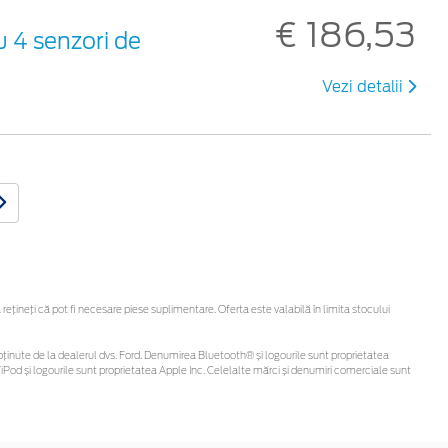
€ 186,53
u 4 senzori de
Vezi detalii
ineți că pot fi necesare piese suplimentare. Oferta este valabilă în limita stocului
 fi obținute de la dealerul dvs. Ford. Denumirea Bluetooth® și logourile sunt proprietatea
Pod și logourile sunt proprietatea Apple Inc. Celelalte mărci și denumiri comerciale sunt