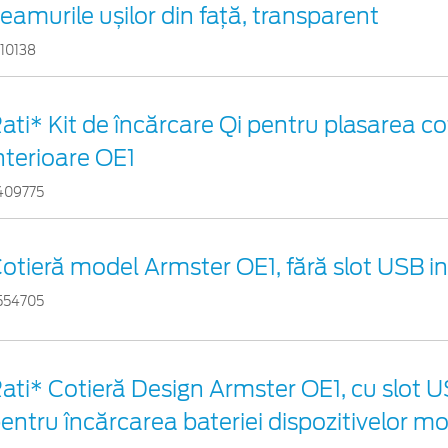
eamurile ușilor din față, transparent
110138
ati* Kit de încărcare Qi pentru plasarea co
nterioare OE1
409775
otieră model Armster OE1, fără slot USB i
554705
ati* Cotieră Design Armster OE1, cu slot U
entru încărcarea bateriei dispozitivelor mo