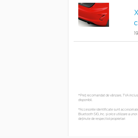
X
c
1
*Preţ recomandat de vânzare, TVA inclus. 
disponibil.
*Accesoriile identificate sunt accesorii ale
Bluetooth SIG, Inc. și orice utilizare a 
deținute de respectivii proprietari