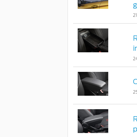
g
2
R
i
2
C
2
R
p