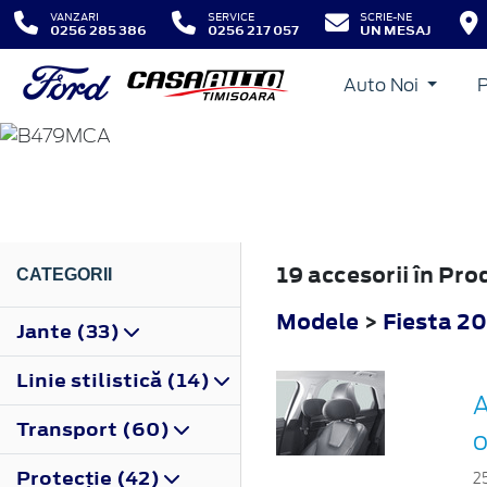
VANZARI
SERVICE
SCRIE-NE
0256 285 386
0256 217 057
UN MESAJ
Auto Noi
FIESTA
2022
19 accesorii în Pr
CATEGORII
Modele
>
Fiesta 2
Jante (33)
Linie stilistică (14)
A
Transport (60)
o
Protecţie (42)
2