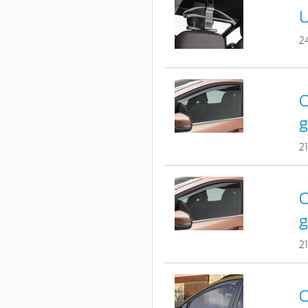
U
2
C
g
2
C
g
2
C