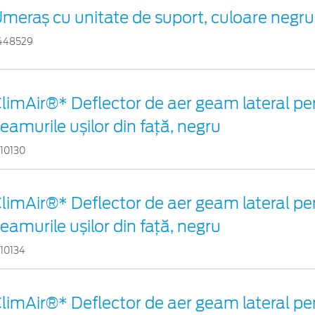
meraș cu unitate de suport, culoare negr
448529
limAir®* Deflector de aer geam lateral pe
eamurile ușilor din față, negru
110130
limAir®* Deflector de aer geam lateral pe
eamurile ușilor din față, negru
110134
limAir®* Deflector de aer geam lateral pe