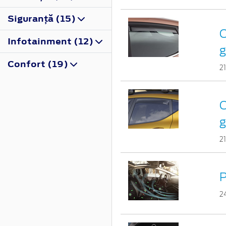
Siguranţă (15)
C
Infotainment (12)
g
Confort (19)
2
C
g
2
P
2