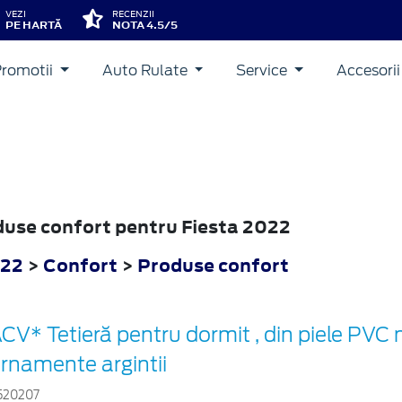
VEZI
RECENZII
PE HARTĂ
NOTA 4.5/5
Promotii
Auto Rulate
Service
Accesori
oduse confort pentru Fiesta 2022
022
>
Confort
>
Produse confort
CV* Tetieră pentru dormit , din piele PVC
rnamente argintii
520207