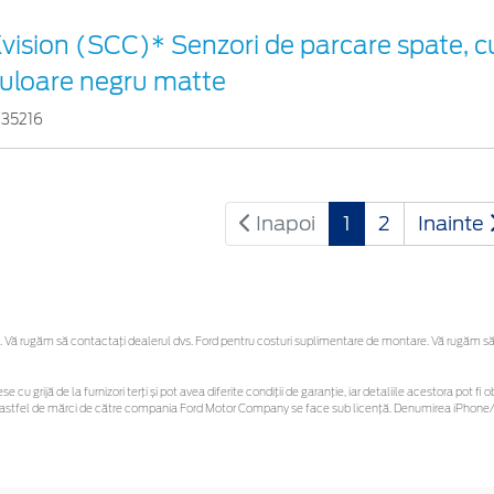
vision (SCC)* Senzori de parcare spate, c
uloare negru matte
935216
Inapoi
1
2
Inainte
Vă rugăm să contactaţi dealerul dvs. Ford pentru costuri suplimentare de montare. Vă rugăm să reț
se cu grijă de la furnizori terți și pot avea diferite condiții de garanție, iar detaliile acestora pot
unor astfel de mărci de către compania Ford Motor Company se face sub licență. Denumirea iPhone/i