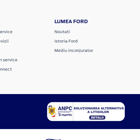
LUMEA FORD
ervice
Noutati
vizii
Istoria Ford
Mediu inconjurator
n service
onnect