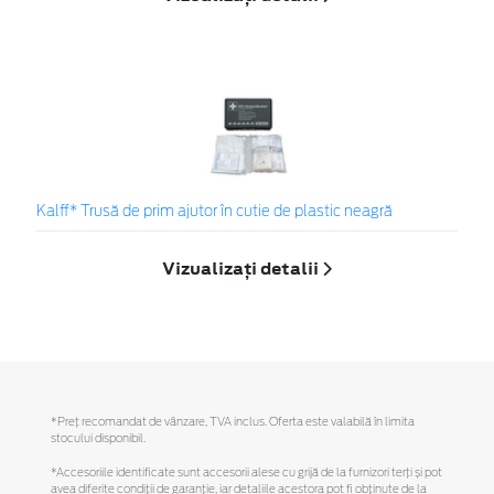
Kalff* Trusă de prim ajutor în cutie de plastic neagră
Vizualizați detalii
*Preţ recomandat de vânzare, TVA inclus. Oferta este valabilă în limita
stocului disponibil.
*Accesoriile identificate sunt accesorii alese cu grijă de la furnizori terți și pot
avea diferite condiții de garanție, iar detaliile acestora pot fi obținute de la