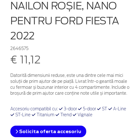
NAILON ROȘIE, NANO
PENTRU FORD FIESTA
2022
2646575
€ 11,12
Datorită dimensiunii reduse, este una dintre cele mai mici
soluții de prim ajutor de pe piață. Livrat într-o geantă moale
cu fermoar și buzunar interior cu 4 compartimente. Include o
broșură de prim ajutor care conține note utile și importante.
Accesoriu compatibil cu:
3-door
5-door
ST
A-Line
ST-Line
Titanium
Trend
Vignale
Solicita oferta accesoriu