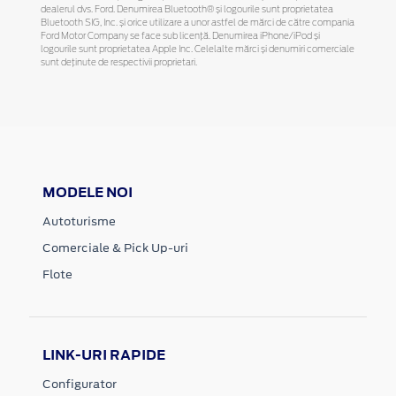
dealerul dvs. Ford. Denumirea Bluetooth® și logourile sunt proprietatea
Bluetooth SIG, Inc. și orice utilizare a unor astfel de mărci de către compania
Ford Motor Company se face sub licență. Denumirea iPhone/iPod și
logourile sunt proprietatea Apple Inc. Celelalte mărci și denumiri comerciale
sunt deținute de respectivii proprietari.
MODELE NOI
Autoturisme
Comerciale & Pick Up-uri
Flote
LINK-URI RAPIDE
Configurator