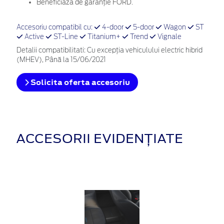
Beneficiază de garanție FORD.
Accesoriu compatibil cu:
4-door
5-door
Wagon
ST
Active
ST-Line
Titanium+
Trend
Vignale
Detalii compatibilitati: Cu excepția vehiculului electric hibrid
(MHEV), Până la 15/06/2021
Solicita oferta accesoriu
ACCESORII EVIDENȚIATE