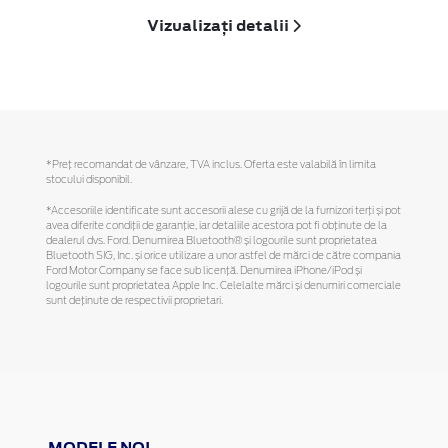
Vizualizați detalii
*Preţ recomandat de vânzare, TVA inclus. Oferta este valabilă în limita
stocului disponibil.
*Accesoriile identificate sunt accesorii alese cu grijă de la furnizori terți și pot
avea diferite condiții de garanție, iar detaliile acestora pot fi obținute de la
dealerul dvs. Ford. Denumirea Bluetooth® și logourile sunt proprietatea
Bluetooth SIG, Inc. și orice utilizare a unor astfel de mărci de către compania
Ford Motor Company se face sub licență. Denumirea iPhone/iPod și
logourile sunt proprietatea Apple Inc. Celelalte mărci și denumiri comerciale
sunt deținute de respectivii proprietari.
MODELE NOI