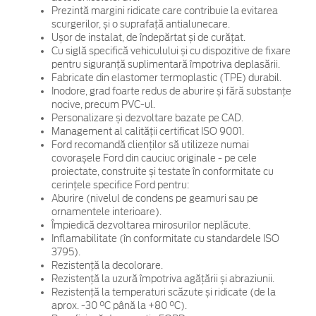
Prezintă margini ridicate care contribuie la evitarea
scurgerilor, și o suprafață antialunecare.
Ușor de instalat, de îndepărtat și de curățat.
Cu siglă specifică vehiculului și cu dispozitive de fixare
pentru siguranță suplimentară împotriva deplasării.
Fabricate din elastomer termoplastic (TPE) durabil.
Inodore, grad foarte redus de aburire și fără substanțe
nocive, precum PVC-ul.
Personalizare și dezvoltare bazate pe CAD.
Management al calității certificat ISO 9001.
Ford recomandă clienților să utilizeze numai
covorașele Ford din cauciuc originale - pe cele
proiectate, construite și testate în conformitate cu
cerințele specifice Ford pentru:
Aburire (nivelul de condens pe geamuri sau pe
ornamentele interioare).
Împiedică dezvoltarea mirosurilor neplăcute.
Inflamabilitate (în conformitate cu standardele ISO
3795).
Rezistență la decolorare.
Rezistență la uzură împotriva agățării și abraziunii.
Rezistență la temperaturi scăzute și ridicate (de la
aprox. -30 °C până la +80 °C).