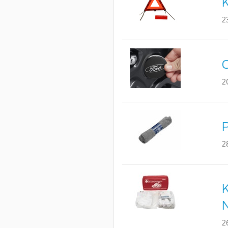
K
2
C
2
P
2
K
2