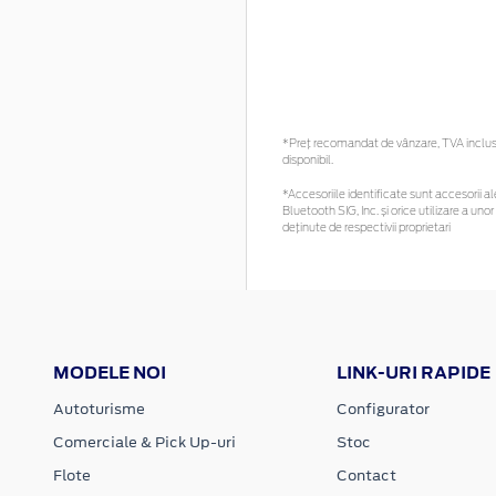
*Preţ recomandat de vânzare, TVA inclus. 
disponibil.
*Accesoriile identificate sunt accesorii ale
Bluetooth SIG, Inc. și orice utilizare a 
deținute de respectivii proprietari
MODELE NOI
LINK-URI RAPIDE
Autoturisme
Configurator
Comerciale & Pick Up-uri
Stoc
Flote
Contact