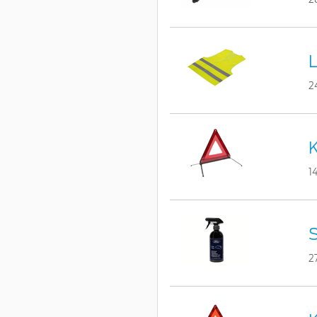
L
2
K
1
S
2