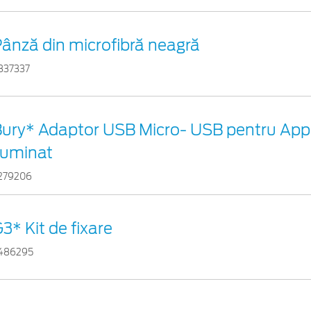
ânză din microfibră neagră
837337
ury* Adaptor USB Micro- USB pentru App
luminat
279206
3* Kit de fixare
486295