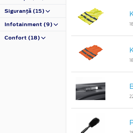
Siguranţă (15)
K
Infotainment (9)
1
Confort (18)
K
1
B
2
P
2