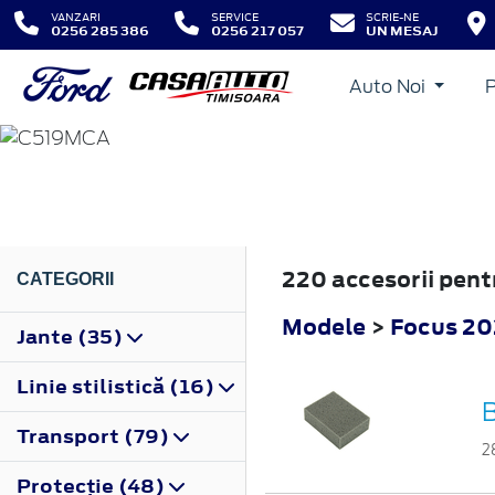
VANZARI
SERVICE
SCRIE-NE
0256 285 386
0256 217 057
UN MESAJ
Auto Noi
FOCUS
2022
220 accesorii pen
CATEGORII
Modele
>
Focus 2
Jante (35)
Linie stilistică (16)
Transport (79)
2
Protecţie (48)