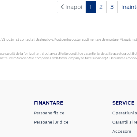
Inapoi
1
2
3
Inain
Vă rugăm să contactaţi dealerul dvs. Ford pentru costuri suplimentare de montare. Vă rugăm să re
se cu grijă de la furnizori terți și pot avea diferite condiții de garanție, iar detaliile acestora pot
unor astfel de mărci de către compania Ford Motor Company se face sub licență. Denumirea iPhone/i
FINANTARE
SERVICE
Persoane fizice
Operatiuni s
Persoane juridice
Garantii si re
Accesorii