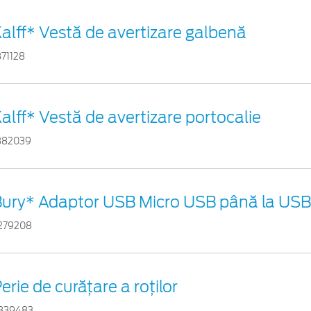
alff* Vestă de avertizare galbenă
871128
alff* Vestă de avertizare portocalie
882039
ury* Adaptor USB Micro USB până la USB 
279208
erie de curățare a roților
839483