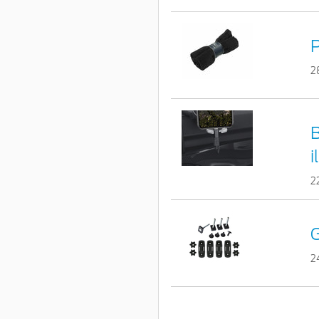
P
2
B
i
2
G
2