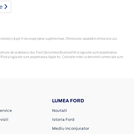
te
țineți că pot fi necesare piese suplimentare. Oferta este valabilă în limita stocului
 fi obținute de la dealerul dvs. Ford. Denumirea Bluetooth® și logourile sunt proprietatea
Pod și logourile sunt proprietatea Apple Inc. Celelalte mărci și denumiri comerciale sunt
LUMEA FORD
ervice
Noutati
vizii
Istoria Ford
Mediu inconjurator