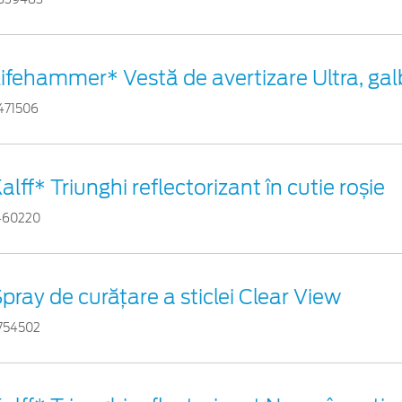
ifehammer* Vestă de avertizare Ultra, ga
471506
alff* Triunghi reflectorizant în cutie roșie
460220
pray de curățare a sticlei Clear View
754502