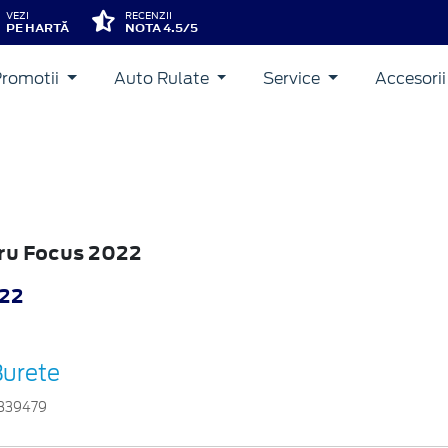
VEZI
RECENZII
PE HARTĂ
NOTA 4.5/5
Promotii
Auto Rulate
Service
Accesori
tru Focus 2022
022
Burete
839479