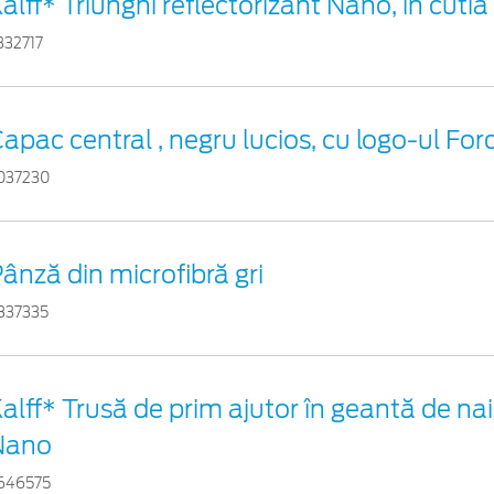
alff* Triunghi reflectorizant Nano, în cutia
332717
apac central , negru lucios, cu logo-ul For
037230
ânză din microfibră gri
837335
alff* Trusă de prim ajutor în geantă de nai
Nano
646575